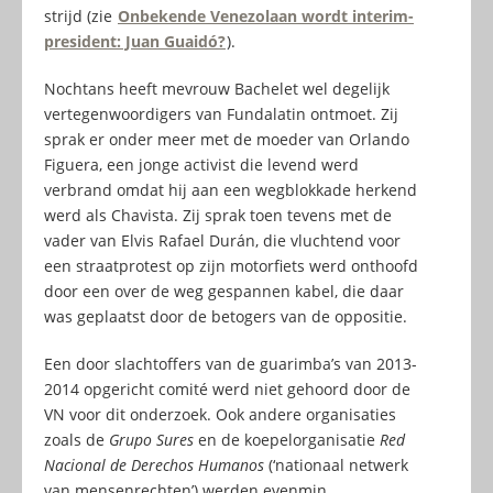
strijd (zie
Onbekende Venezolaan wordt interim-
president: Juan Guaidó?
).
Nochtans heeft mevrouw Bachelet wel degelijk
vertegenwoordigers van Fundalatin ontmoet. Zij
sprak er onder meer met de moeder van Orlando
Figuera, een jonge activist die levend werd
verbrand omdat hij aan een wegblokkade herkend
werd als Chavista. Zij sprak toen tevens met de
vader van Elvis Rafael Durán, die vluchtend voor
een straatprotest op zijn motorfiets werd onthoofd
door een over de weg gespannen kabel, die daar
was geplaatst door de betogers van de oppositie.
Een door slachtoffers van de guarimba’s van 2013-
2014 opgericht comité werd niet gehoord door de
VN voor dit onderzoek. Ook andere organisaties
zoals de
Grupo Sures
en de koepelorganisatie
Red
Nacional de Derechos Humanos
(‘nationaal netwerk
van mensenrechten’) werden evenmin