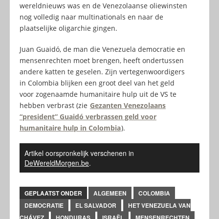
wereldnieuws was en de Venezolaanse oliewinsten
nog volledig naar multinationals en naar de
plaatselijke oligarchie gingen.
Juan Guaidó, de man die Venezuela democratie en
mensenrechten moet brengen, heeft ondertussen
andere katten te geselen. Zijn vertegenwoordigers
in Colombia blijken een groot deel van het geld
voor zogenaamde humanitaire hulp uit de VS te
hebben verbrast (zie
Gezanten Venezolaans
“president” Guaidó verbrassen geld voor
humanitaire hulp in Colombia
).
Artikel oorspronkelijk verschenen in
DeWereldMorgen.be
.
GEPLAATST ONDER
ALGEMEEN
COLOMBIA
DEMOCRATIE
EL SALVADOR
HET VENEZUELA VAN
CHÁVEZ
HONDURAS
ISRAËL
MENSENRECHTEN