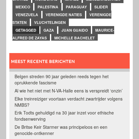
MEXICO
PALESTINA
PARAGUAY
SLIDER
VENEZUELA
VERENIGDE NATIES
VERENIGDE
STATEN
VLUCHTELINGEN
GETAGGED
GAZA
JUAN GUAIDO
MAURICE-
ALFRED DE ZAYAS
MICHELLE BACHELET
MEEST RECENTE BERICHTEN
Belgen streden 90 jaar geleden reeds tegen het
oprukkende fascisme
Al wie het niet met N-VA-Halle eens is verspreidt ‘onzin’
Elke treinreiziger voortaan verdacht zwartrijder volgens
NMBS?
Erik Todts gehuldigd na 30 jaar inzet voor ethische
fondsenwerving
De Britse Keir Starmer was principeloos en een
genocide-ontkenner