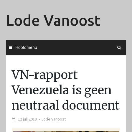
Ga
naar
Lode Vanoost
de
inhoud
Hoofdmenu
VN-rapport
Venezuela is geen
neutraal document
12 juli 2019
-
Lode Vanoost