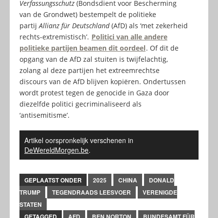
Verfassungsschutz
(Bondsdient voor Bescherming
van de Grondwet) bestempelt de politieke
partij
Allianz für Deutschland
(AfD) als ‘met zekerheid
rechts-extremistisch’.
Politici van alle andere
politieke partijen beamen dit oordeel
. Of dit de
opgang van de AfD zal stuiten is twijfelachtig,
zolang al deze partijen het extreemrechtse
discours van de AfD blijven kopiëren. Ondertussen
wordt protest tegen de genocide in Gaza door
diezelfde politici gecriminaliseerd als
‘antisemitisme’.
Artikel oorspronkelijk verschenen in
DeWereldMorgen.be
.
GEPLAATST ONDER
2025
CHINA
DONALD
TRUMP
TEGENDRAADS LEESVOER
VERENIGDE
STATEN
GETAGGED
AFD
BEN NORTON
BUNDESAMT FÜR