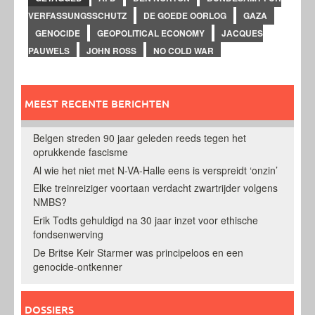
VERFASSUNGSSCHUTZ
DE GOEDE OORLOG
GAZA
GENOCIDE
GEOPOLITICAL ECONOMY
JACQUES
PAUWELS
JOHN ROSS
NO COLD WAR
MEEST RECENTE BERICHTEN
Belgen streden 90 jaar geleden reeds tegen het
oprukkende fascisme
Al wie het niet met N-VA-Halle eens is verspreidt ‘onzin’
Elke treinreiziger voortaan verdacht zwartrijder volgens
NMBS?
Erik Todts gehuldigd na 30 jaar inzet voor ethische
fondsenwerving
De Britse Keir Starmer was principeloos en een
genocide-ontkenner
DOSSIERS