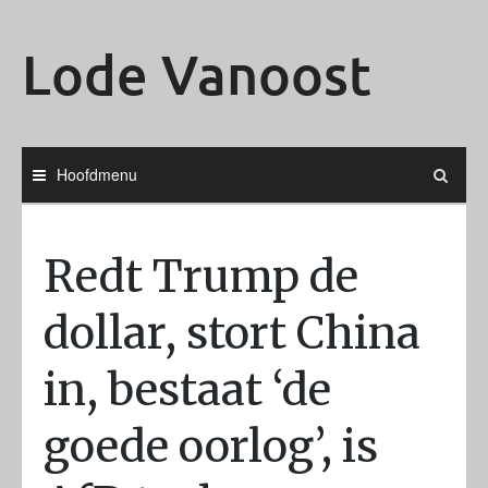
Ga
naar
Lode Vanoost
de
inhoud
Hoofdmenu
Redt Trump de
dollar, stort China
in, bestaat ‘de
goede oorlog’, is