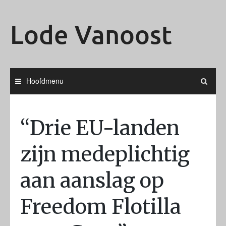
Ga
naar
Lode Vanoost
de
inhoud
Hoofdmenu
“Drie EU-landen
zijn medeplichtig
aan aanslag op
Freedom Flotilla