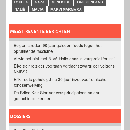
FLOTILLA
GAZA
GENOCIDE
GRIEKENLAND
ITALIË
MALTA
MARVI MARMARA
MEEST RECENTE BERICHTEN
Belgen streden 90 jaar geleden reeds tegen het
oprukkende fascisme
Al wie het niet met N-VA-Halle eens is verspreidt ‘onzin’
Elke treinreiziger voortaan verdacht zwartrijder volgens
NMBS?
Erik Todts gehuldigd na 30 jaar inzet voor ethische
fondsenwerving
De Britse Keir Starmer was principeloos en een
genocide-ontkenner
DOSSIERS