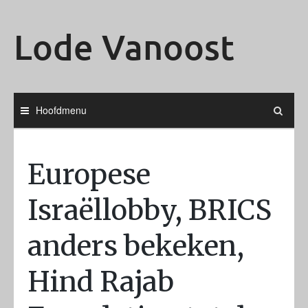
Ga
naar
Lode Vanoost
de
inhoud
Hoofdmenu
Europese
Israëllobby, BRICS
anders bekeken,
Hind Rajab