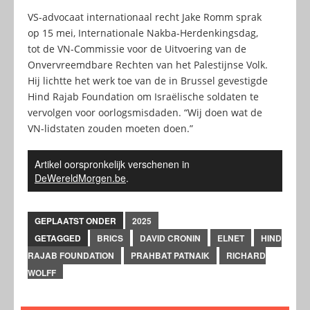
VS-advocaat internationaal recht Jake Romm sprak
op 15 mei, Internationale Nakba-Herdenkingsdag,
tot de VN-Commissie voor de Uitvoering van de
Onvervreemdbare Rechten van het Palestijnse Volk.
Hij lichtte het werk toe van de in Brussel gevestigde
Hind Rajab Foundation om Israëlische soldaten te
vervolgen voor oorlogsmisdaden. “Wij doen wat de
VN-lidstaten zouden moeten doen.”
Artikel oorspronkelijk verschenen in
DeWereldMorgen.be
.
GEPLAATST ONDER
2025
GETAGGED
BRICS
DAVID CRONIN
ELNET
HIND
RAJAB FOUNDATION
PRAHBAT PATNAIK
RICHARD
WOLFF