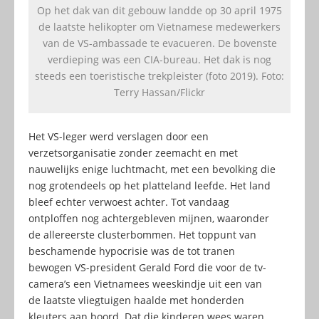
Op het dak van dit gebouw landde op 30 april 1975
de laatste helikopter om Vietnamese medewerkers
van de VS-ambassade te evacueren. De bovenste
verdieping was een CIA-bureau. Het dak is nog
steeds een toeristische trekpleister (foto 2019). Foto:
Terry Hassan/Flickr
Het VS-leger werd verslagen door een
verzetsorganisatie zonder zeemacht en met
nauwelijks enige luchtmacht, met een bevolking die
nog grotendeels op het platteland leefde. Het land
bleef echter verwoest achter. Tot vandaag
ontploffen nog achtergebleven mijnen, waaronder
de allereerste clusterbommen. Het toppunt van
beschamende hypocrisie was de tot tranen
bewogen VS-president Gerald Ford die voor de tv-
camera’s een Vietnamees weeskindje uit een van
de laatste vliegtuigen haalde met honderden
kleuters aan boord. Dat die kinderen wees waren