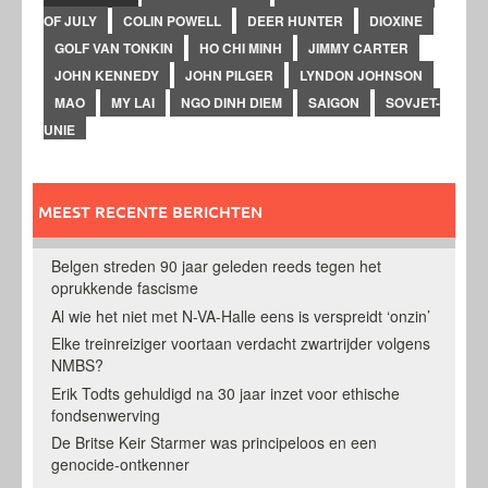
OF JULY
COLIN POWELL
DEER HUNTER
DIOXINE
GOLF VAN TONKIN
HO CHI MINH
JIMMY CARTER
JOHN KENNEDY
JOHN PILGER
LYNDON JOHNSON
MAO
MY LAI
NGO DINH DIEM
SAIGON
SOVJET-
UNIE
MEEST RECENTE BERICHTEN
Belgen streden 90 jaar geleden reeds tegen het
oprukkende fascisme
Al wie het niet met N-VA-Halle eens is verspreidt ‘onzin’
Elke treinreiziger voortaan verdacht zwartrijder volgens
NMBS?
Erik Todts gehuldigd na 30 jaar inzet voor ethische
fondsenwerving
De Britse Keir Starmer was principeloos en een
genocide-ontkenner