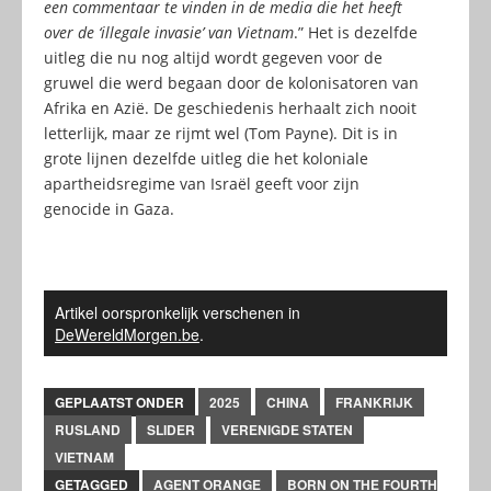
een commentaar te vinden in de media die het heeft
over de ‘illegale invasie’ van Vietnam
.” Het is dezelfde
uitleg die nu nog altijd wordt gegeven voor de
gruwel die werd begaan door de kolonisatoren van
Afrika en Azië. De geschiedenis herhaalt zich nooit
letterlijk, maar ze rijmt wel (Tom Payne). Dit is in
grote lijnen dezelfde uitleg die het koloniale
apartheidsregime van Israël geeft voor zijn
genocide in Gaza.
Artikel oorspronkelijk verschenen in
DeWereldMorgen.be
.
GEPLAATST ONDER
2025
CHINA
FRANKRIJK
RUSLAND
SLIDER
VERENIGDE STATEN
VIETNAM
GETAGGED
AGENT ORANGE
BORN ON THE FOURTH