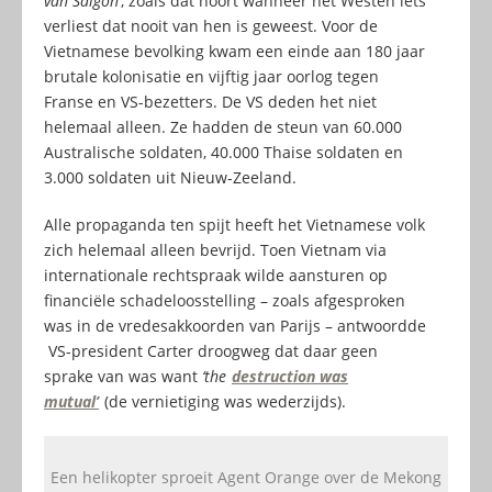
van Saigon’
, zoals dat hoort wanneer het Westen iets
verliest dat nooit van hen is geweest. Voor de
Vietnamese bevolking kwam een einde aan 180 jaar
brutale kolonisatie en vijftig jaar oorlog tegen
Franse en VS-bezetters. De VS deden het niet
helemaal alleen. Ze hadden de steun van 60.000
Australische soldaten, 40.000 Thaise soldaten en
3.000 soldaten uit Nieuw-Zeeland.
Alle propaganda ten spijt heeft het Vietnamese volk
zich helemaal alleen bevrijd. Toen Vietnam via
internationale rechtspraak wilde aansturen op
financiële schadeloosstelling – zoals afgesproken
was in de vredesakkoorden van Parijs – antwoordde
VS-president Carter droogweg dat daar geen
sprake van was want
‘the
destruction was
mutual’
(de vernietiging was wederzijds).
Een helikopter sproeit Agent Orange over de Mekong