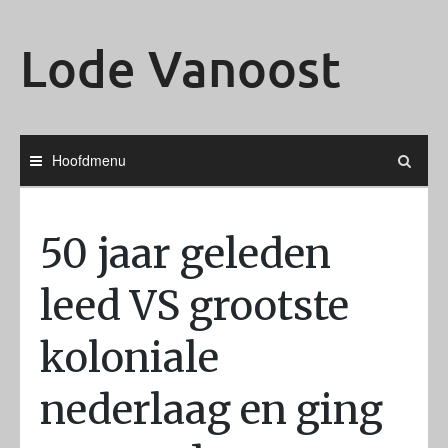
Ga
naar
Lode Vanoost
de
inhoud
Hoofdmenu
50 jaar geleden
leed VS grootste
koloniale
nederlaag en ging