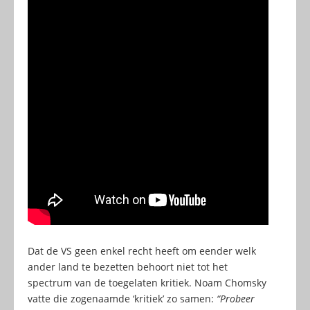
Dat de VS geen enkel recht heeft om eender welk
ander land te bezetten behoort niet tot het
spectrum van de toegelaten kritiek. Noam Chomsky
vatte die zogenaamde ‘kritiek’ zo samen:
“Probeer