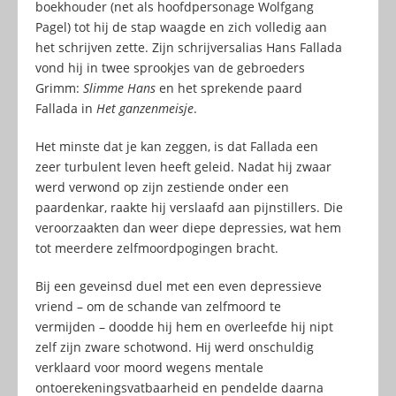
boekhouder (net als hoofdpersonage Wolfgang
Pagel) tot hij de stap waagde en zich volledig aan
het schrijven zette. Zijn schrijversalias Hans Fallada
vond hij in twee sprookjes van de gebroeders
Grimm:
Slimme Hans
en het sprekende paard
Fallada in
Het ganzenmeisje
.
Het minste dat je kan zeggen, is dat Fallada een
zeer turbulent leven heeft geleid. Nadat hij zwaar
werd verwond op zijn zestiende onder een
paardenkar, raakte hij verslaafd aan pijnstillers. Die
veroorzaakten dan weer diepe depressies, wat hem
tot meerdere zelfmoordpogingen bracht.
Bij een geveinsd duel met een even depressieve
vriend – om de schande van zelfmoord te
vermijden – doodde hij hem en overleefde hij nipt
zelf zijn zware schotwond. Hij werd onschuldig
verklaard voor moord wegens mentale
ontoerekeningsvatbaarheid en pendelde daarna