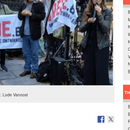
B
W
N
O
V
B
TH
: Lode Vanoost
E