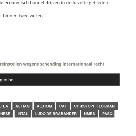
ie economisch handel drijven in de bezette gebieden.
ht binnen twee weken.
reinstellen wegens schending internationaal recht
gen.be
.
ETEA
AL HAQ
ALSTOM
CAF
CHRISTOPH FLOKMAN
ANESE
INTAL
LUDO DE BRABANDER
NMBS
PASCL