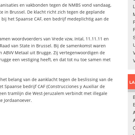
rganisaties en vakbonden tegen de NMBS vond vandaag,
e in Brussel. De klacht richt zich tegen de geplande
bij het Spaanse CAF, een bedrijf medeplichtig aan de
R
S
men woordvoerders van Vrede vzw, Intal, 11.11.11 en
U
Raad van State in Brussel. Bij de samenkomst waren
n ABVV Metaal uit Brugge. Zij vertegenwoordigen de
V
rugge een vestiging heeft, en dat tot nu toe samen met
r het belang van de aanklacht tegen de beslissing van de
L
t Spaanse bedrijf CAF (Construcciones y Auxiliar de
een tramlijn die West-Jeruzalem verbindt met illegale
B
ke Jordaanoever.
A
A
C