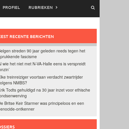
PROFIEL
RUBRIEKEN
EST RECENTE BERICHTEN
elgen streden 90 jaar geleden reeds tegen het
prukkende fascisme
l wie het niet met N-VA-Halle eens is verspreidt
onzin’
lke treinreiziger voortaan verdacht zwartrijder
volgens NMBS?
rik Todts gehuldigd na 30 jaar inzet voor ethische
ondsenwerving
e Britse Keir Starmer was principeloos en een
enocide-ontkenner
SSIERS