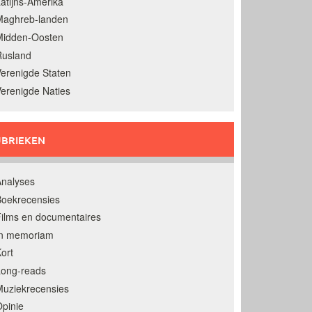
atijns-Amerika
Maghreb-landen
Midden-Oosten
Rusland
erenigde Staten
erenigde Naties
BRIEKEN
nalyses
oekrecensies
ilms en documentaires
In memoriam
ort
Long-reads
uziekrecensies
pinie