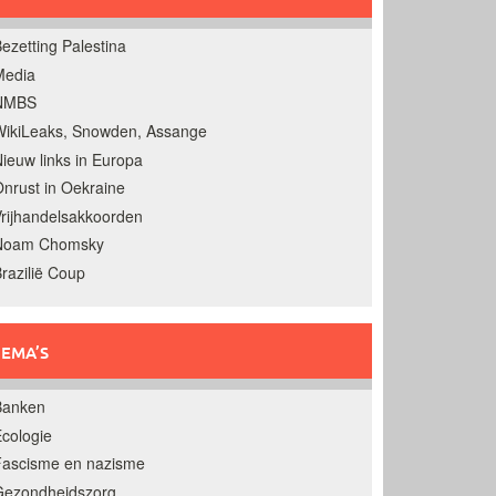
ezetting Palestina
Media
NMBS
ikiLeaks, Snowden, Assange
ieuw links in Europa
nrust in Oekraine
rijhandelsakkoorden
Noam Chomsky
razilië Coup
EMA’S
Banken
cologie
Fascisme en nazisme
Gezondheidszorg