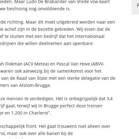
rbieden. Maar Ludo De Brabander van Vrede vzw kaart
uwe beslissing nog onvoldoende is.
oede richting. Maar dit moet uitgebreid worden naar een
actief zijn in de bezette gebieden. Wij eisen dat de
 te sluiten met een bedrijf dat het internationaal
bedrijven die willen deelnemen aan openbare
ph Flokman (ACV Metea) en Pascal Van Hove (ABVV-
 waren ook aanwezig bij de samenkomst voor het
van de Raad van State met een sterke delegatie van de
ers van Alstom-Brugge.
nze mensen te verdedigen. Het is onbegrijpelijk dat 3,4
f gaat, terwijl wij in Brugge perfect deze treinen
 en 1.200 in Charleroi”.
schappelijk front. Het gaat trouwens niet alleen over
roi, maar ook over alle banen bij de