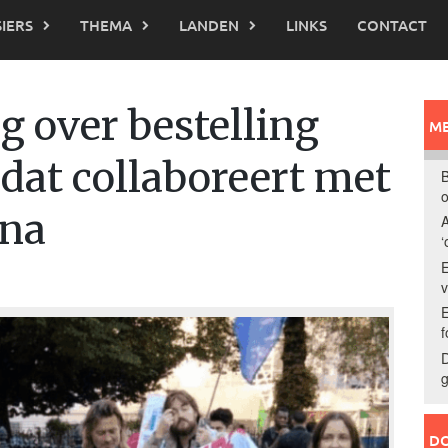
IERS
THEMA
LANDEN
LINKS
CONTACT
g over bestelling
ME
 dat collaboreert met
B
o
ina
A
‘
E
E
f
D
g
DO