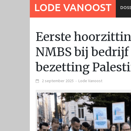
Ga
LODE VANOOST
DOSS
naar
de
inhoud
Eerste hoorzittin
NMBS bij bedrijf
bezetting Palest
2 september 2025
-
Lode Vanoost