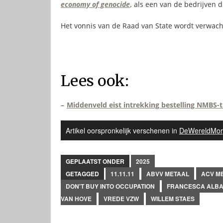
economy of genocide
,
als een van de bedrijven d
Het vonnis van de Raad van State wordt verwac
Lees ook:
–
Middenveld eist intrekking bestelling NMBS-t
Artikel oorspronkelijk verschenen in
DeWereldMor
GEPLAATST ONDER
2025
GETAGGED
11.11.11
ABVV METAAL
ACV M
DON'T BUY INTO OCCUPATION
FRANCESCA ALB
VAN HOVE
VREDE VZW
WILLEM STAES