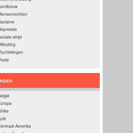
Landbouw
Mensenrechten
Racisme
epressie
ociale strijd
itbuiting
luchtelingen
Vrede
ANDEN
elgië
Europa
frika
zië
entraal-Amerika