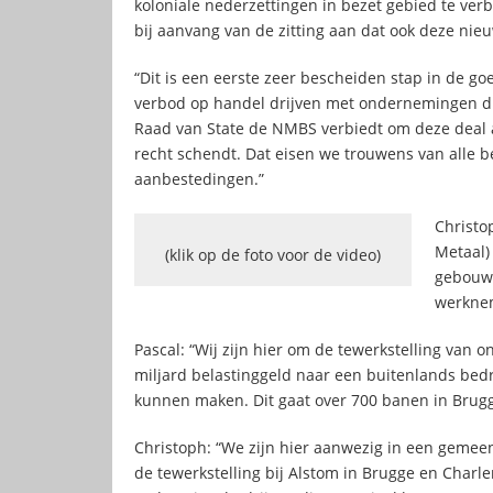
koloniale nederzettingen in bezet gebied te ve
bij aanvang van de zitting aan dat ook deze nie
“Dit is een eerste zeer bescheiden stap in de g
verbod op handel drijven met ondernemingen die 
Raad van State de NMBS verbiedt om deze deal af
recht schendt. Dat eisen we trouwens van alle 
aanbestedingen.”
Christo
Metaal)
(klik op de foto voor de video)
gebouw 
werknem
Pascal: “Wij zijn hier om de tewerkstelling van o
miljard belastinggeld naar een buitenlands bedrij
kunnen maken. Dit gaat over 700 banen in Brugge
Christoph: “We zijn hier aanwezig in een gemeen
de tewerkstelling bij Alstom in Brugge en Charle