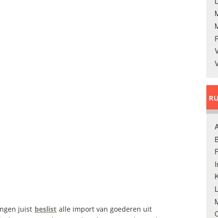
L
V
V
RU
A
B
F
K
M
ngen juist
beslist
alle import van goederen uit
O