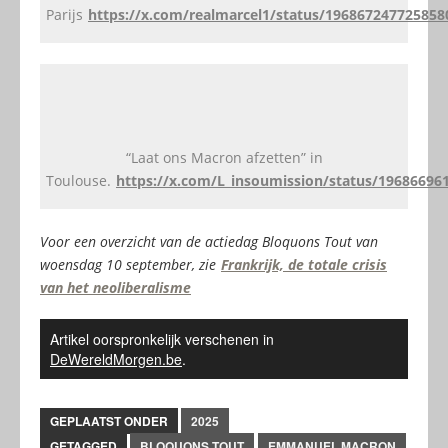
Parijs
https://x.com/realmarcel1/status/196867247725858
“Laat ons Macron afzetten” in
Toulouse.
https://x.com/L_insoumission/status/19686696
Voor een overzicht van de actiedag Bloquons Tout van
woensdag 10 september, zie
Frankrijk, de totale crisis
van het neoliberalisme
Artikel oorspronkelijk verschenen in
DeWereldMorgen.be
.
GEPLAATST ONDER
2025
GETAGGED
BLOQUONS TOUT
EMMANUEL MACRON