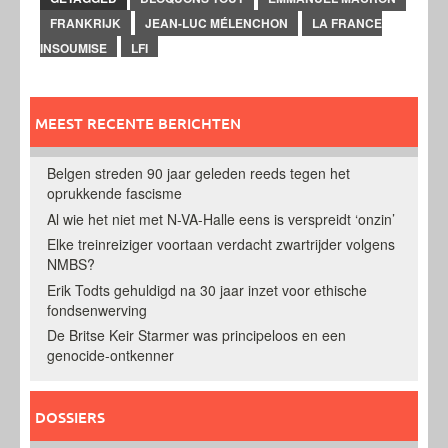
FRANKRIJK
JEAN-LUC MÉLENCHON
LA FRANCE
INSOUMISE
LFI
MEEST RECENTE BERICHTEN
Belgen streden 90 jaar geleden reeds tegen het
oprukkende fascisme
Al wie het niet met N-VA-Halle eens is verspreidt ‘onzin’
Elke treinreiziger voortaan verdacht zwartrijder volgens
NMBS?
Erik Todts gehuldigd na 30 jaar inzet voor ethische
fondsenwerving
De Britse Keir Starmer was principeloos en een
genocide-ontkenner
DOSSIERS