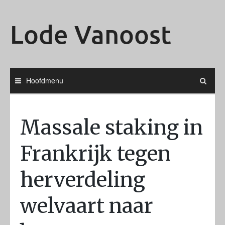
Ga
naar
Lode Vanoost
de
inhoud
Hoofdmenu
Massale staking in
Frankrijk tegen
herverdeling
welvaart naar