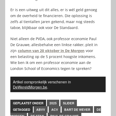
Er is een uitweg uit dit alles, er is wél geld genoeg
om de overheid te financieren. Die oplossing is
zelfs al tientallen jaren gekend, maar nog steeds
taboe, blijkbaar ook voor De Standaard.
Niet alleen de PVDA, ook professor economie Paul
De Grauwe, allesbehalve een linkse rakker, pleit in
zijn
column van 20 oktober in De Morgen
voor
een belasting op de 5 procent hoogste inkomens.
Wie ben ik om een professor economie aan de
London School of Economics tegen te spreken?
Artikel oorspronkelijk verschenen in
DeWereldMorgen.be
.
GEPLAATST ONDER
2025
SLIDER
GETAGGED
ABVV
ACV
BART DE WEVER
DE
MORGEN
DE STAN
PAUL DE GRAUWE