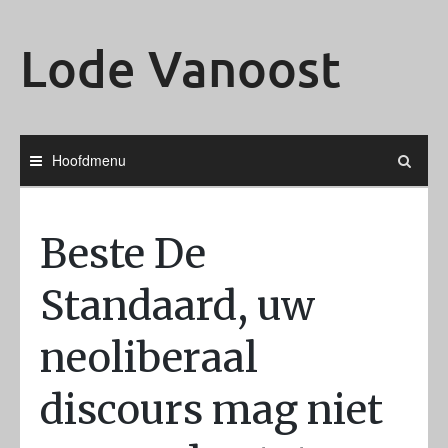
Ga
naar
Lode Vanoost
de
inhoud
Hoofdmenu
Beste De
Standaard, uw
neoliberaal
discours mag niet