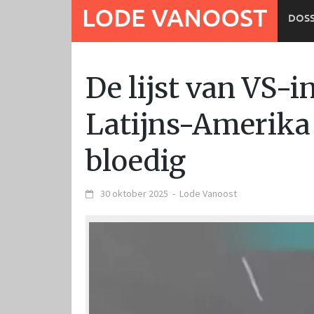
Ga
LODE VANOOST
DOSS
naar
de
inhoud
De lijst van VS-i
Latijns-Amerika 
bloedig
30 oktober 2025
-
Lode Vanoost