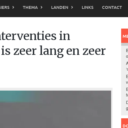
IERS
THEMA
LANDEN
LINKS
CONTACT
nterventies in
ME
is zeer lang en zeer
B
o
A
‘
E
E
f
D
g
DO