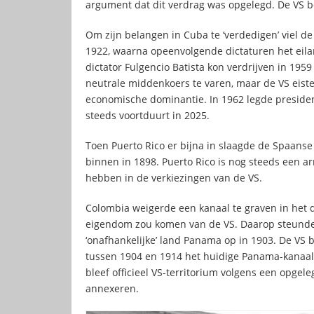
argument dat dit verdrag was opgelegd. De VS b
Om zijn belangen in Cuba te ‘verdedigen’ viel 
1922, waarna opeenvolgende dictaturen het eila
dictator Fulgencio Batista kon verdrijven in 1
neutrale middenkoers te varen, maar de VS eis
economische dominantie. In 1962 legde preside
steeds voortduurt in 2025.
Toen Puerto Rico er bijna in slaagde de Spaanse 
binnen in 1898. Puerto Rico is nog steeds een a
hebben in de verkiezingen van de VS.
Colombia weigerde een kanaal te graven in het d
eigendom zou komen van de VS. Daarop steunden
‘onafhankelijke’ land Panama op in 1903. De VS
tussen 1904 en 1914 het huidige Panama-kanaal
bleef officieel VS-territorium volgens een opgel
annexeren.