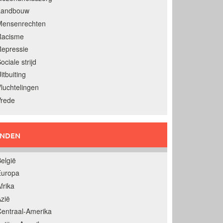
Landbouw
Mensenrechten
Racisme
epressie
ociale strijd
itbuiting
luchtelingen
Vrede
ANDEN
elgië
Europa
frika
zië
entraal-Amerika