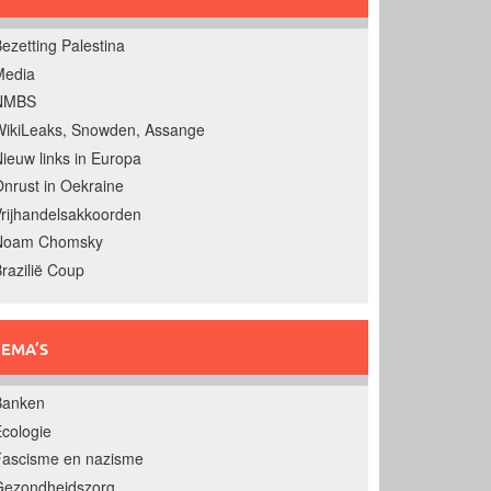
ezetting Palestina
Media
NMBS
ikiLeaks, Snowden, Assange
ieuw links in Europa
nrust in Oekraine
rijhandelsakkoorden
Noam Chomsky
razilië Coup
EMA’S
Banken
cologie
Fascisme en nazisme
Gezondheidszorg