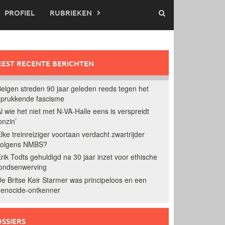
PROFIEL
RUBRIEKEN
EST RECENTE BERICHTEN
elgen streden 90 jaar geleden reeds tegen het
prukkende fascisme
l wie het niet met N-VA-Halle eens is verspreidt
onzin’
lke treinreiziger voortaan verdacht zwartrijder
volgens NMBS?
rik Todts gehuldigd na 30 jaar inzet voor ethische
ondsenwerving
e Britse Keir Starmer was principeloos en een
enocide-ontkenner
SSIERS