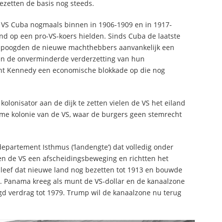
ezetten de basis nog steeds.
de VS Cuba nogmaals binnen in 1906-1909 en in 1917-
nd op een pro-VS-koers hielden. Sinds Cuba de laatste
959 poogden de nieuwe machthebbers aanvankelijk een
ten de onverminderde verderzetting van hun
nt Kennedy een economische blokkade op die nog
kolonisator aan de dijk te zetten vielen de VS het eiland
rme kolonie van de VS, waar de burgers geen stemrecht
epartement Isthmus (‘landengte’) dat volledig onder
 de VS een afscheidingsbeweging en richtten het
 bleef dat nieuwe land nog bezetten tot 1913 en bouwde
. Panama kreeg als munt de VS-dollar en de kanaalzone
egd verdrag tot 1979. Trump wil de kanaalzone nu terug