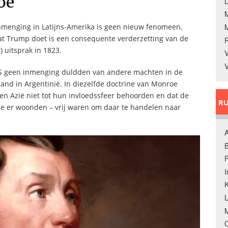
oe
L
inmenging in Latijns-Amerika is geen nieuw fenomeen,
at Trump doet is een consequente verderzetting van de
 uitsprak in 1823.
V
V
VS geen inmenging duldden van andere machten in de
and in Argentinië. In diezelfde doctrine van Monroe
 en Azië niet tot hun invloedssfeer behoorden en dat de
RU
ie er woonden – vrij waren om daar te handelen naar
A
B
F
K
M
O