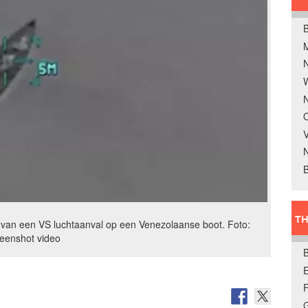
B
W
N
O
V
B
TH
 van een VS luchtaanval op een Venezolaanse boot. Foto:
reenshot video
E