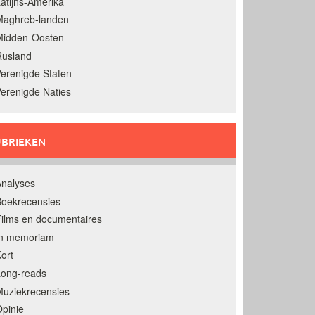
atijns-Amerika
Maghreb-landen
Midden-Oosten
Rusland
erenigde Staten
erenigde Naties
BRIEKEN
nalyses
oekrecensies
ilms en documentaires
In memoriam
ort
Long-reads
uziekrecensies
pinie