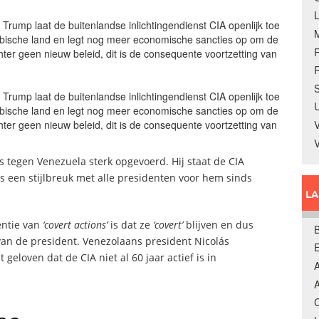
Trump laat de buitenlandse inlichtingendienst CIA openlijk toe
ibische land en legt nog meer economische sancties op om de
hter geen nieuw beleid, dit is de consequente voortzetting van
R
S
Trump laat de buitenlandse inlichtingendienst CIA openlijk toe
U
ibische land en legt nog meer economische sancties op om de
hter geen nieuw beleid, dit is de consequente voortzetting van
V
s tegen Venezuela sterk opgevoerd. Hij staat de CIA
is een stijlbreuk met alle presidenten voor hem sinds
L
entie van
‘covert actions’
is dat ze
‘covert’
blijven en dus
B
van de president. Venezolaans president Nicolás
eloven dat de CIA niet al 60 jaar actief is in
A
A
C