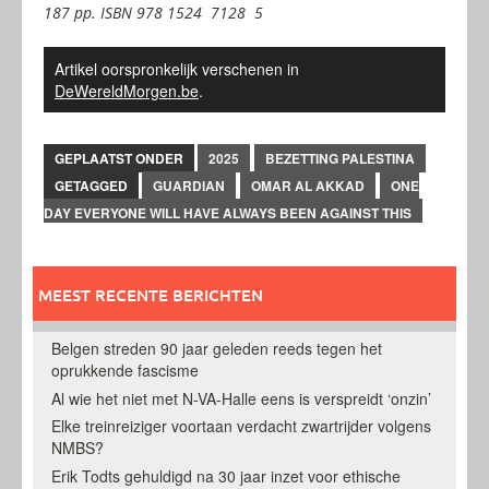
187 pp. ISBN 978 1524 7128 5
Artikel oorspronkelijk verschenen in
DeWereldMorgen.be
.
GEPLAATST ONDER
2025
BEZETTING PALESTINA
GETAGGED
GUARDIAN
OMAR AL AKKAD
ONE
DAY EVERYONE WILL HAVE ALWAYS BEEN AGAINST THIS
MEEST RECENTE BERICHTEN
Belgen streden 90 jaar geleden reeds tegen het
oprukkende fascisme
Al wie het niet met N-VA-Halle eens is verspreidt ‘onzin’
Elke treinreiziger voortaan verdacht zwartrijder volgens
NMBS?
Erik Todts gehuldigd na 30 jaar inzet voor ethische