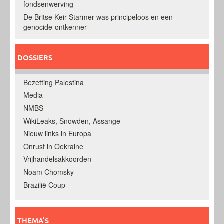
fondsenwerving
De Britse Keir Starmer was principeloos en een
genocide-ontkenner
DOSSIERS
Bezetting Palestina
Media
NMBS
WikiLeaks, Snowden, Assange
Nieuw links in Europa
Onrust in Oekraine
Vrijhandelsakkoorden
Noam Chomsky
Brazilië Coup
THEMA’S