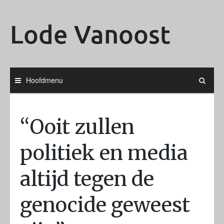
Ga
naar
Lode Vanoost
de
inhoud
Hoofdmenu
“Ooit zullen
politiek en media
altijd tegen de
genocide geweest