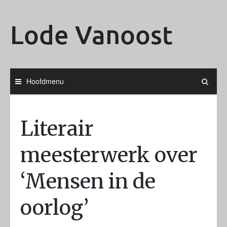
Ga
naar
Lode Vanoost
de
inhoud
Hoofdmenu
Literair
meesterwerk over
‘Mensen in de
oorlog’