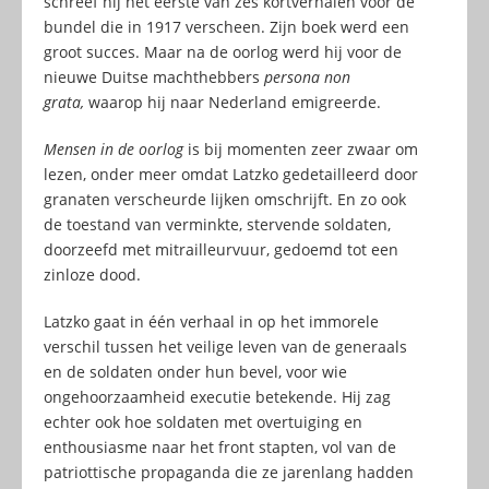
schreef hij het eerste van zes kortverhalen voor de
bundel die in 1917 verscheen. Zijn boek werd een
groot succes. Maar na de oorlog werd hij voor de
nieuwe Duitse machthebbers
persona non
grata,
waarop hij naar Nederland emigreerde.
Mensen in de oorlog
is bij momenten zeer zwaar om
lezen, onder meer omdat Latzko gedetailleerd door
granaten verscheurde lijken omschrijft. En zo ook
de toestand van verminkte, stervende soldaten,
doorzeefd met mitrailleurvuur, gedoemd tot een
zinloze dood.
Latzko gaat in één verhaal in op het immorele
verschil tussen het veilige leven van de generaals
en de soldaten onder hun bevel, voor wie
ongehoorzaamheid executie betekende. Hij zag
echter ook hoe soldaten met overtuiging en
enthousiasme naar het front stapten, vol van de
patriottische propaganda die ze jarenlang hadden