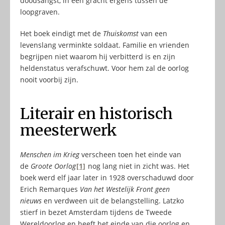
doodsangst, in een gracht ergens tussen de
loopgraven.
Het boek eindigt met de
Thuiskomst
van een
levenslang verminkte soldaat. Familie en vrienden
begrijpen niet waarom hij verbitterd is en zijn
heldenstatus verafschuwt. Voor hem zal de oorlog
nooit voorbij zijn.
Literair en historisch
meesterwerk
Menschen im Krieg
verscheen toen het einde van
de
Groote Oorlog
[1]
nog lang niet in zicht was. Het
boek werd elf jaar later in 1928 overschaduwd door
Erich Remarques
Van het Westelijk Front geen
nieuws
en verdween uit de belangstelling. Latzko
stierf in bezet Amsterdam tijdens de Tweede
Wereldoorlog en heeft het einde van die oorlog en