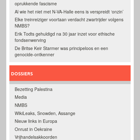
oprukkende fascisme
Al wie het niet met N-VA-Halle eens is verspreidt ‘onzin’
Elke treinreiziger voortaan verdacht zwartrijder volgens
NMBS?
Erik Todts gehuldigd na 30 jaar inzet voor ethische
fondsenwerving
De Britse Keir Starmer was principeloos en een
genocide-ontkenner
DOSSIERS
Bezetting Palestina
Media
NMBS
WikiLeaks, Snowden, Assange
Nieuw links in Europa
Onrust in Oekraine
Vrijhandelsakkoorden