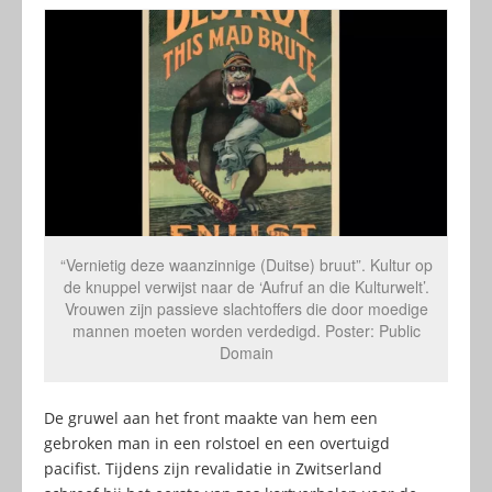
“Vernietig deze waanzinnige (Duitse) bruut”. Kultur op
de knuppel verwijst naar de ‘Aufruf an die Kulturwelt’.
Vrouwen zijn passieve slachtoffers die door moedige
mannen moeten worden verdedigd. Poster: Public
Domain
De gruwel aan het front maakte van hem een
gebroken man in een rolstoel en een overtuigd
pacifist. Tijdens zijn revalidatie in Zwitserland