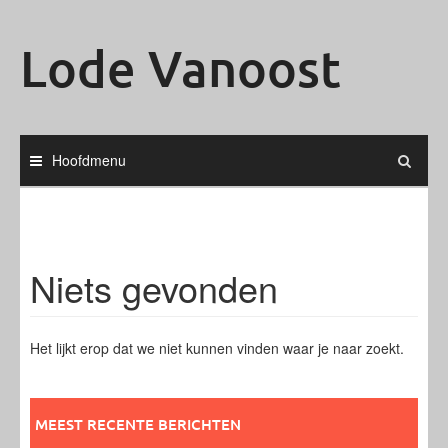
Ga
naar
Lode Vanoost
de
inhoud
Hoofdmenu
Niets gevonden
Het lijkt erop dat we niet kunnen vinden waar je naar zoekt.
Misschien kun je er naar zoeken.
Zoeken
naar:
MEEST RECENTE BERICHTEN