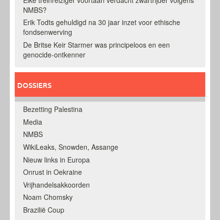
NMBS?
Erik Todts gehuldigd na 30 jaar inzet voor ethische
fondsenwerving
De Britse Keir Starmer was principeloos en een
genocide-ontkenner
DOSSIERS
Bezetting Palestina
Media
NMBS
WikiLeaks, Snowden, Assange
Nieuw links in Europa
Onrust in Oekraine
Vrijhandelsakkoorden
Noam Chomsky
Brazilië Coup