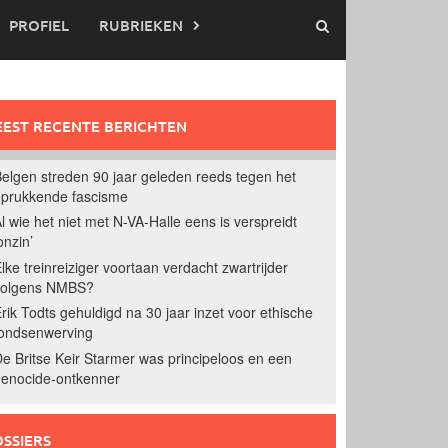
PROFIEL
RUBRIEKEN
EST RECENTE BERICHTEN
elgen streden 90 jaar geleden reeds tegen het
prukkende fascisme
l wie het niet met N-VA-Halle eens is verspreidt
onzin’
lke treinreiziger voortaan verdacht zwartrijder
volgens NMBS?
rik Todts gehuldigd na 30 jaar inzet voor ethische
ondsenwerving
e Britse Keir Starmer was principeloos en een
enocide-ontkenner
SSIERS