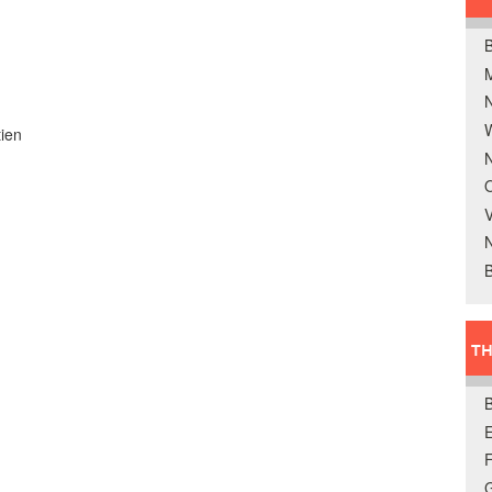
B
W
tien
N
O
V
B
TH
E