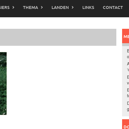
IERS
THEMA
LANDEN
LINKS
CONTACT
ME
B
o
A
‘
E
E
f
D
g
DO