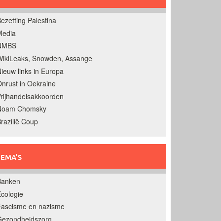
ezetting Palestina
Media
NMBS
ikiLeaks, Snowden, Assange
ieuw links in Europa
nrust in Oekraine
rijhandelsakkoorden
Noam Chomsky
razilië Coup
EMA’S
Banken
cologie
Fascisme en nazisme
Gezondheidszorg