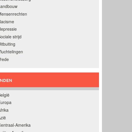
Landbouw
Mensenrechten
Racisme
epressie
ociale strijd
itbuiting
luchtelingen
Vrede
ANDEN
elgië
Europa
frika
zië
entraal-Amerika