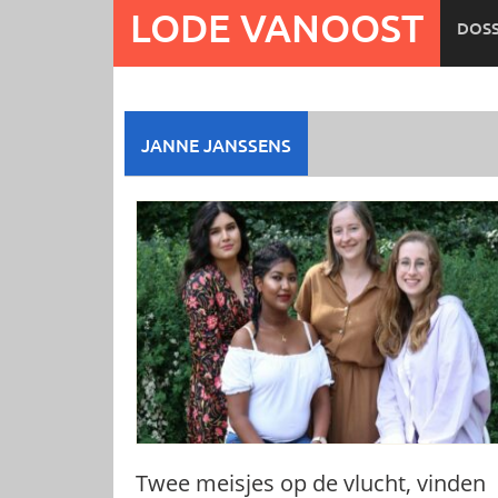
Ga
LODE VANOOST
DOSS
naar
de
inhoud
JANNE JANSSENS
Twee meisjes op de vlucht, vinden