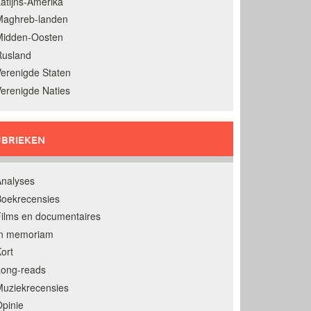
atijns-Amerika
Maghreb-landen
Midden-Oosten
Rusland
erenigde Staten
erenigde Naties
BRIEKEN
nalyses
oekrecensies
ilms en documentaires
In memoriam
ort
Long-reads
uziekrecensies
pinie