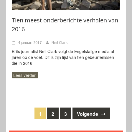
Tien meest onderberichte verhalen van
2016
4 januari 2017
Neil Clark
Brits journalist Neil Clark volgt de Engelstalige media al
jaren op de voet. Dit is zijn lijst van tien gebeurtenissen
die in 2016
Lees verder
Berichten
1
2
3
Volgende
navigatie