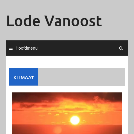
Ga
naar
Lode Vanoost
de
inhoud
Hoofdmenu
KLIMAAT