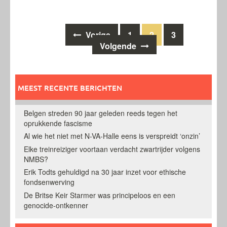
Berichten
Vorige
1
2
3
Volgende
navigatie
MEEST RECENTE BERICHTEN
Belgen streden 90 jaar geleden reeds tegen het
oprukkende fascisme
Al wie het niet met N-VA-Halle eens is verspreidt ‘onzin’
Elke treinreiziger voortaan verdacht zwartrijder volgens
NMBS?
Erik Todts gehuldigd na 30 jaar inzet voor ethische
fondsenwerving
De Britse Keir Starmer was principeloos en een
genocide-ontkenner