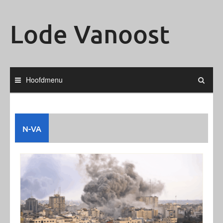
Ga
naar
Lode Vanoost
de
inhoud
Hoofdmenu
N-VA