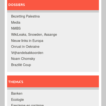
DOSSIERS
Bezetting Palestina
Media
NMBS
WikiLeaks, Snowden, Assange
Nieuw links in Europa
Onrust in Oekraine
Vrijhandelsakkoorden
Noam Chomsky
Brazilië Coup
THEMA’S
Banken
Ecologie
Fascisme en nazisme