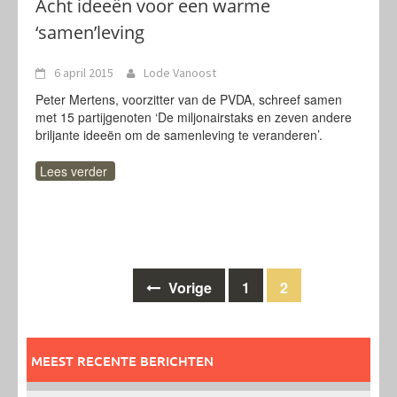
Acht ideeën voor een warme
‘samen’leving
6 april 2015
Lode Vanoost
Peter Mertens, voorzitter van de PVDA, schreef samen
met 15 partijgenoten ‘De miljonairstaks en zeven andere
briljante ideeën om de samenleving te veranderen’.
Lees verder
Berichten
Vorige
1
2
navigatie
MEEST RECENTE BERICHTEN