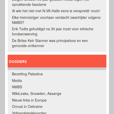
oprukkende fascisme
Al wie het niet met N-VA-Halle eens is verspreidt ‘onzin’
Elke treinreiziger voortaan verdacht zwartrijder volgens
NMBS?
Erik Todts gehuldigd na 30 jaar inzet voor ethische
fondsenwerving
De Britse Keir Starmer was principeloos en een
genocide-ontkenner
DOSSIERS
Bezetting Palestina
Media
NMBS
WikiLeaks, Snowden, Assange
Nieuw links in Europa
Onrust in Oekraine
Vrijhandelsakkoorden