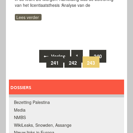
van het licentiaatsthesis ‘Analyse van de
Lees verder
Berichten
Vorige
1
240
…
241
242
243
navigatie
DOSSIERS
Bezetting Palestina
Media
NMBS
WikiLeaks, Snowden, Assange
Nieuw links in Europa