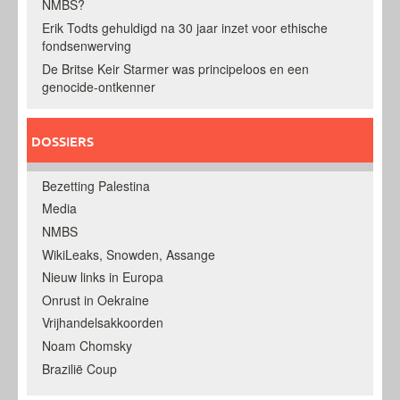
NMBS?
Erik Todts gehuldigd na 30 jaar inzet voor ethische
fondsenwerving
De Britse Keir Starmer was principeloos en een
genocide-ontkenner
DOSSIERS
Bezetting Palestina
Media
NMBS
WikiLeaks, Snowden, Assange
Nieuw links in Europa
Onrust in Oekraine
Vrijhandelsakkoorden
Noam Chomsky
Brazilië Coup