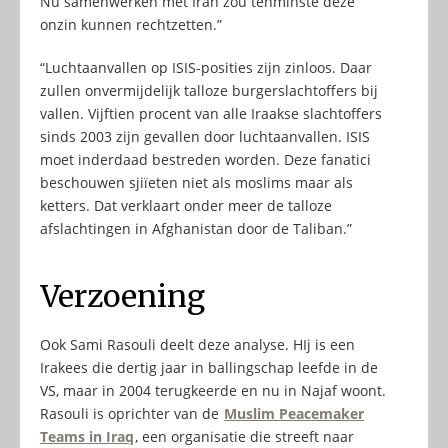
Nu samenwerken met Iran zou tenminste deze
onzin kunnen rechtzetten.”
“Luchtaanvallen op ISIS-posities zijn zinloos. Daar
zullen onvermijdelijk talloze burgerslachtoffers bij
vallen. Vijftien procent van alle Iraakse slachtoffers
sinds 2003 zijn gevallen door luchtaanvallen. ISIS
moet inderdaad bestreden worden. Deze fanatici
beschouwen sjiïeten niet als moslims maar als
ketters. Dat verklaart onder meer de talloze
afslachtingen in Afghanistan door de Taliban.”
Verzoening
Ook Sami Rasouli deelt deze analyse. HIj is een
Irakees die dertig jaar in ballingschap leefde in de
VS, maar in 2004 terugkeerde en nu in Najaf woont.
Rasouli is oprichter van de
Muslim Peacemaker
Teams in Iraq
, een organisatie die streeft naar