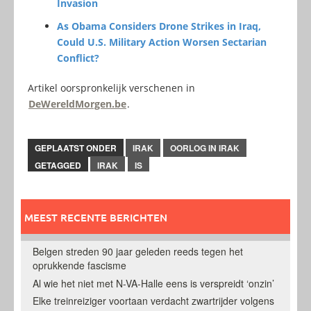
Invasion
As Obama Considers Drone Strikes in Iraq,
Could U.S. Military Action Worsen Sectarian
Conflict?
Artikel oorspronkelijk verschenen in
DeWereldMorgen.be
.
GEPLAATST ONDER
IRAK
OORLOG IN IRAK
GETAGGED
IRAK
IS
MEEST RECENTE BERICHTEN
Belgen streden 90 jaar geleden reeds tegen het
oprukkende fascisme
Al wie het niet met N-VA-Halle eens is verspreidt ‘onzin’
Elke treinreiziger voortaan verdacht zwartrijder volgens