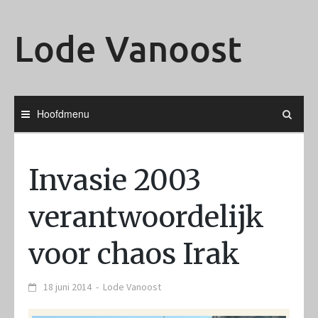
Ga
naar
Lode Vanoost
de
inhoud
Hoofdmenu
Invasie 2003
verantwoordelijk
voor chaos Irak
18 juni 2014
-
Lode Vanoost