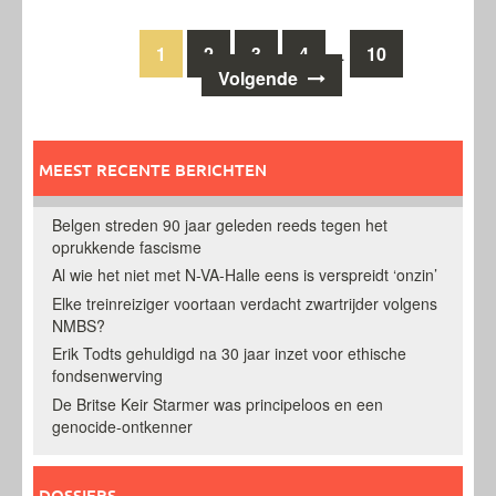
Berichten
1
2
3
4
10
…
Volgende
navigatie
MEEST RECENTE BERICHTEN
Belgen streden 90 jaar geleden reeds tegen het
oprukkende fascisme
Al wie het niet met N-VA-Halle eens is verspreidt ‘onzin’
Elke treinreiziger voortaan verdacht zwartrijder volgens
NMBS?
Erik Todts gehuldigd na 30 jaar inzet voor ethische
fondsenwerving
De Britse Keir Starmer was principeloos en een
genocide-ontkenner
DOSSIERS