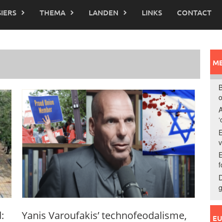
IERS
THEMA
LANDEN
LINKS
CONTACT
ME
B
o
A
‘
E
E
f
D
g
:
Yanis Varoufakis’ technofeodalisme,
E