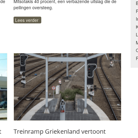
nde
Mitsotakis 40 procent, een verbazende uitslag die de
B
peilingen oversteeg.
F
Lees verder
K
M
O
t
Treinramp Griekenland vertoont