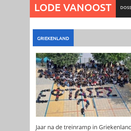
Ga
LODE VANOOST
DOSS
naar
de
inhoud
GRIEKENLAND
Jaar na de treinramp in Griekenland