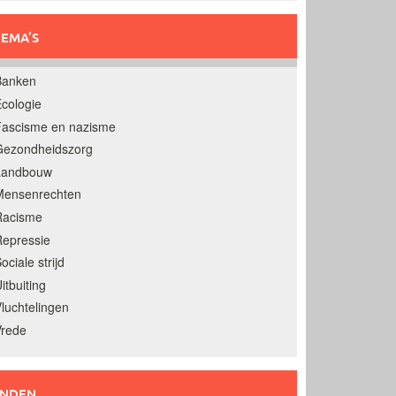
EMA’S
Banken
cologie
Fascisme en nazisme
Gezondheidszorg
Landbouw
Mensenrechten
Racisme
epressie
ociale strijd
itbuiting
luchtelingen
Vrede
ANDEN