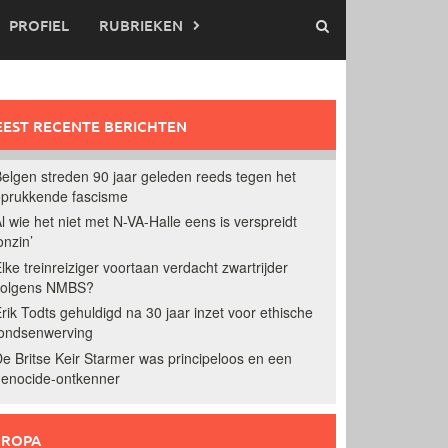
PROFIEL
RUBRIEKEN
EST RECENTE BERICHTEN
elgen streden 90 jaar geleden reeds tegen het
prukkende fascisme
l wie het niet met N-VA-Halle eens is verspreidt
onzin’
lke treinreiziger voortaan verdacht zwartrijder
volgens NMBS?
rik Todts gehuldigd na 30 jaar inzet voor ethische
ondsenwerving
e Britse Keir Starmer was principeloos en een
enocide-ontkenner
UROPA