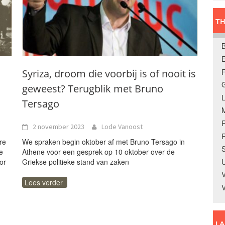
TH
E
Syriza, droom die voorbij is of nooit is
geweest? Terugblik met Bruno
Tersago
2 november 2023
Lode Vanoost
R
re
We spraken begin oktober af met Bruno Tersago in
S
e
Athene voor een gesprek op 10 oktober over de
U
or
Griekse politieke stand van zaken
V
Lees verder
L