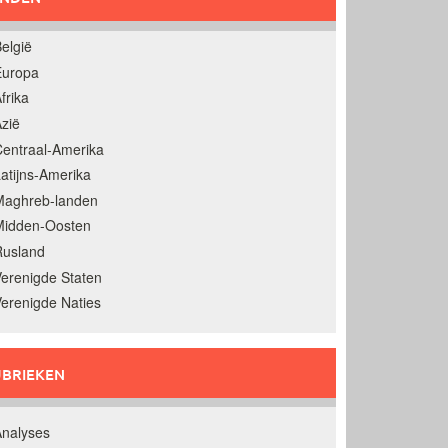
elgië
Europa
frika
zië
entraal-Amerika
atijns-Amerika
Maghreb-landen
Midden-Oosten
Rusland
erenigde Staten
erenigde Naties
BRIEKEN
nalyses