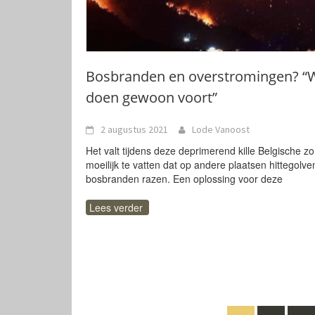
Bosbranden en overstromingen? “W
doen gewoon voort”
2 augustus 2021
Lode Vanoost
Het valt tijdens deze deprimerend kille Belgische z
moeilijk te vatten dat op andere plaatsen hittegolve
bosbranden razen. Een oplossing voor deze
Lees verder