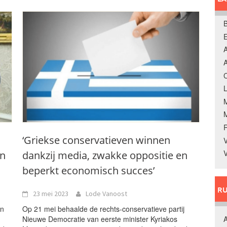
B
A
A
C
L
‘Griekse conservatieven winnen
V
V
jn
dankzij media, zwakke oppositie en
beperkt economisch succes’
RU
23 mei 2023
Lode Vanoost
an
Op 21 mei behaalde de rechts-conservatieve partij
Nieuwe Democratie van eerste minister Kyriakos
A