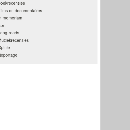
oekrecensies
ilms en documentaires
In memoriam
ort
Long-reads
uziekrecensies
pinie
Reportage