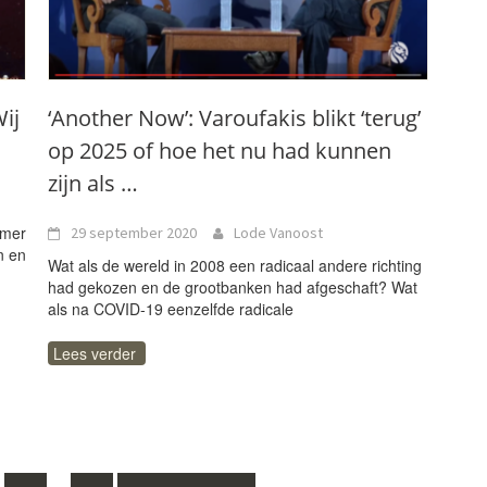
ij
‘Another Now’: Varoufakis blikt ‘terug’
op 2025 of hoe het nu had kunnen
zijn als …
omer
29 september 2020
Lode Vanoost
n en
Wat als de wereld in 2008 een radicaal andere richting
had gekozen en de grootbanken had afgeschaft? Wat
als na COVID-19 eenzelfde radicale
Lees verder