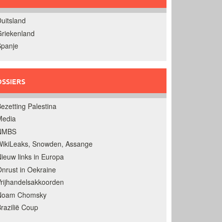
uitsland
riekenland
Spanje
SSIERS
ezetting Palestina
Media
NMBS
ikiLeaks, Snowden, Assange
ieuw links in Europa
nrust in Oekraine
rijhandelsakkoorden
Noam Chomsky
razilië Coup