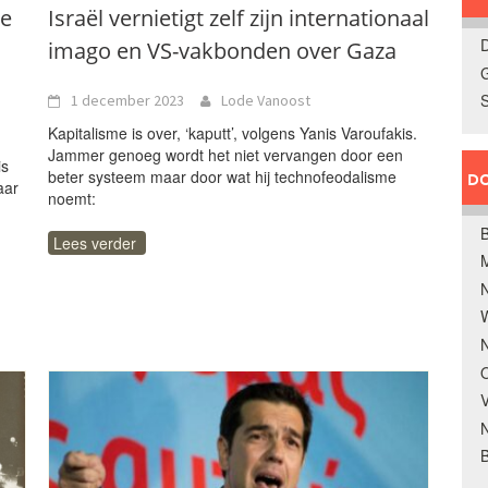
de
Israël vernietigt zelf zijn internationaal
D
imago en VS-vakbonden over Gaza
G
1 december 2023
Lode Vanoost
Kapitalisme is over, ‘kaputt’, volgens Yanis Varoufakis.
Jammer genoeg wordt het niet vervangen door een
is
beter systeem maar door wat hij technofeodalisme
DO
aar
noemt:
B
Lees verder
W
N
O
V
B