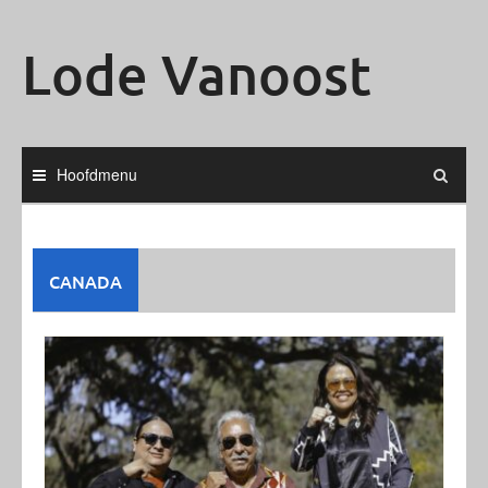
Ga
naar
Lode Vanoost
de
inhoud
Hoofdmenu
CANADA