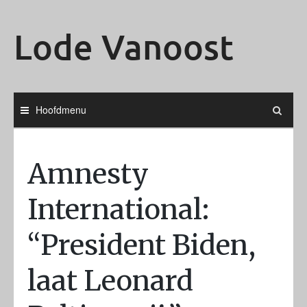
Ga
naar
Lode Vanoost
de
inhoud
Hoofdmenu
Amnesty
International:
“President Biden,
laat Leonard