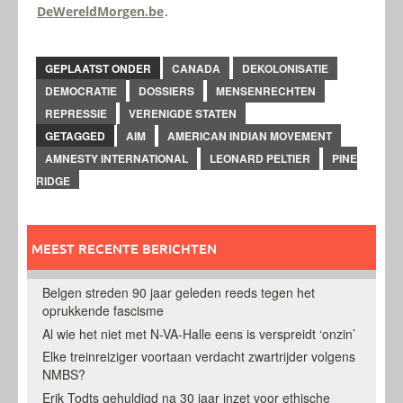
DeWereldMorgen.be
.
GEPLAATST ONDER
CANADA
DEKOLONISATIE
DEMOCRATIE
DOSSIERS
MENSENRECHTEN
REPRESSIE
VERENIGDE STATEN
GETAGGED
AIM
AMERICAN INDIAN MOVEMENT
AMNESTY INTERNATIONAL
LEONARD PELTIER
PINE
RIDGE
MEEST RECENTE BERICHTEN
Belgen streden 90 jaar geleden reeds tegen het
oprukkende fascisme
Al wie het niet met N-VA-Halle eens is verspreidt ‘onzin’
Elke treinreiziger voortaan verdacht zwartrijder volgens
NMBS?
Erik Todts gehuldigd na 30 jaar inzet voor ethische