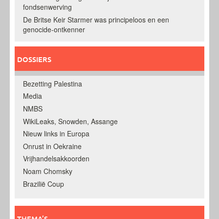
fondsenwerving
De Britse Keir Starmer was principeloos en een
genocide-ontkenner
DOSSIERS
Bezetting Palestina
Media
NMBS
WikiLeaks, Snowden, Assange
Nieuw links in Europa
Onrust in Oekraine
Vrijhandelsakkoorden
Noam Chomsky
Brazilië Coup
THEMA’S