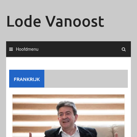
Ga
naar
Lode Vanoost
de
inhoud
Hoofdmenu
FRANKRIJK