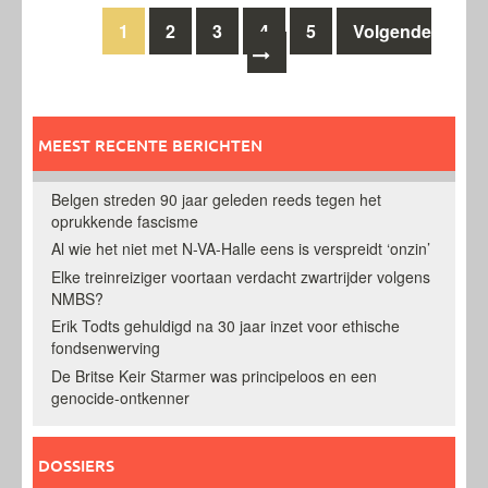
Berichten
1
2
3
4
5
Volgende
navigatie
MEEST RECENTE BERICHTEN
Belgen streden 90 jaar geleden reeds tegen het
oprukkende fascisme
Al wie het niet met N-VA-Halle eens is verspreidt ‘onzin’
Elke treinreiziger voortaan verdacht zwartrijder volgens
NMBS?
Erik Todts gehuldigd na 30 jaar inzet voor ethische
fondsenwerving
De Britse Keir Starmer was principeloos en een
genocide-ontkenner
DOSSIERS