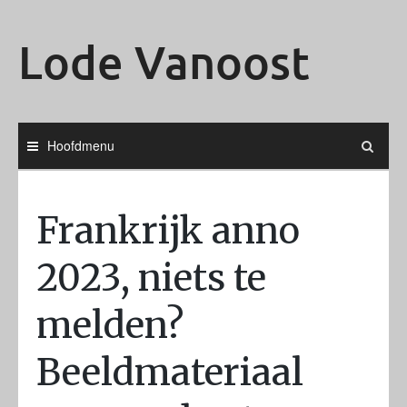
Ga
naar
Lode Vanoost
de
inhoud
Hoofdmenu
Frankrijk anno
2023, niets te
melden?
Beeldmateriaal