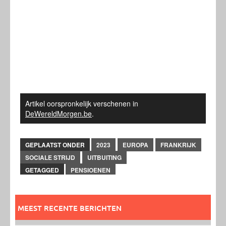
Artikel oorspronkelijk verschenen in
DeWereldMorgen.be
.
GEPLAATST ONDER
2023
EUROPA
FRANKRIJK
SOCIALE STRIJD
UITBUITING
GETAGGED
PENSIOENEN
MEEST RECENTE BERICHTEN