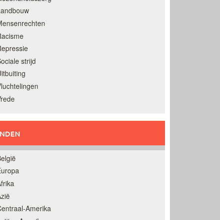
Landbouw
Mensenrechten
Racisme
epressie
ociale strijd
itbuiting
luchtelingen
Vrede
ANDEN
elgië
Europa
frika
zië
entraal-Amerika