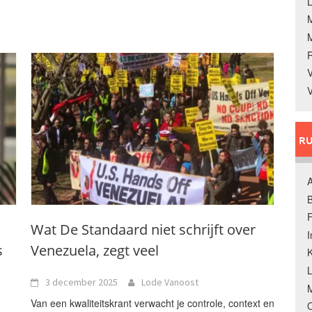
L
V
V
RU
A
B
F
Wat De Standaard niet schrijft over
s
Venezuela, zegt veel
K
3 december 2025
Lode Vanoost
M
Van een kwaliteitskrant verwacht je controle, context en
O