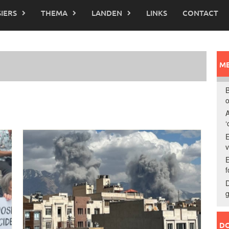
IERS
THEMA
LANDEN
LINKS
CONTACT
ME
B
o
A
‘
E
E
f
D
g
DO