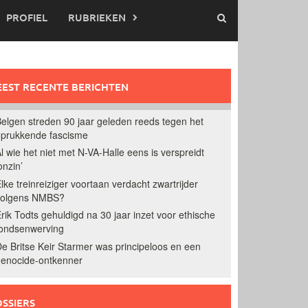
PROFIEL
RUBRIEKEN
EST RECENTE BERICHTEN
elgen streden 90 jaar geleden reeds tegen het
prukkende fascisme
l wie het niet met N-VA-Halle eens is verspreidt
onzin’
lke treinreiziger voortaan verdacht zwartrijder
volgens NMBS?
rik Todts gehuldigd na 30 jaar inzet voor ethische
ondsenwerving
e Britse Keir Starmer was principeloos en een
enocide-ontkenner
SSIERS