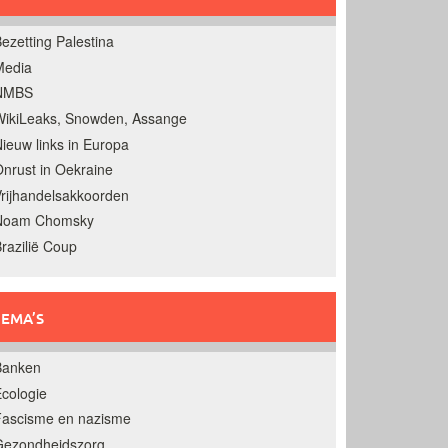
ezetting Palestina
Media
NMBS
ikiLeaks, Snowden, Assange
ieuw links in Europa
nrust in Oekraine
rijhandelsakkoorden
Noam Chomsky
razilië Coup
EMA’S
Banken
cologie
Fascisme en nazisme
Gezondheidszorg