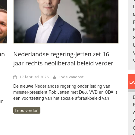
R
S
U
V
an
Nederlandse regering-Jetten zet 16
jaar rechts neoliberaal beleid verder
17 februari 2026
Lode Vanoost
L
De nieuwe Nederlandse regering onder leiding van
minister-president Rob Jetten met D66, VVD en CDA is
B
een voortzetting van het sociale afbraakbeleid van
in
n
Lees verder
A
A
C