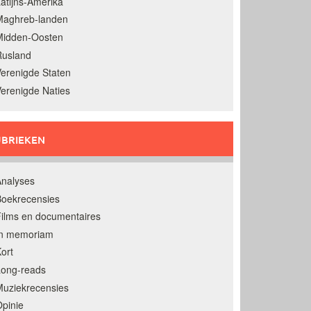
atijns-Amerika
Maghreb-landen
Midden-Oosten
Rusland
erenigde Staten
erenigde Naties
BRIEKEN
nalyses
oekrecensies
ilms en documentaires
In memoriam
ort
Long-reads
uziekrecensies
pinie