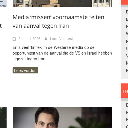
B
Media ‘missen’ voornaamste feiten
t
van aanval tegen Iran
W
3 maart 2026
Lode Vanoost
N
Er is veel ‘kritiek’ in de Westerse media op de
O
opportuniteit van de aanval die de VS en Israël hebben
V
ingezet tegen Iran
B
Lees verder
TH
E