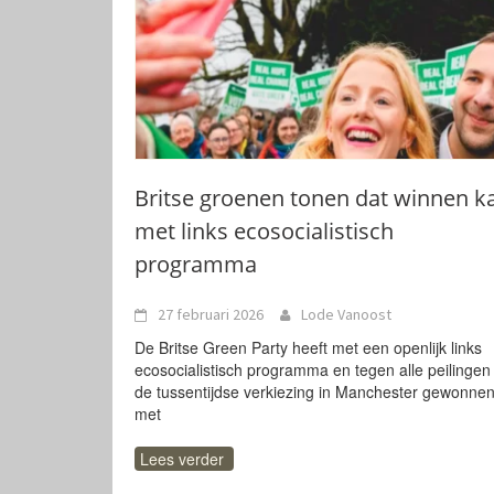
Britse groenen tonen dat winnen k
met links ecosocialistisch
programma
27 februari 2026
Lode Vanoost
De Britse Green Party heeft met een openlijk links
ecosocialistisch programma en tegen alle peilingen 
de tussentijdse verkiezing in Manchester gewonne
met
Lees verder