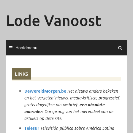
Ga
naar
Lode Vanoost
de
inhoud
Hoofdmenu
LINKS
DeWereldMorgen.be
Het nieuws anders bekeken
en het ‘vergeten’ nieuws, media-kritisch, progressief,
gratis dagelijkse nieuwsbrief:
een absolute
aanrader
! Oorsprong van het merendeel van de
artikels op deze site.
Telesur
Televisión pública sobre América Latina