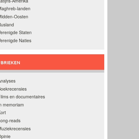
atijns-Amerika
Maghreb-landen
Midden-Oosten
Rusland
erenigde Staten
erenigde Naties
BRIEKEN
nalyses
oekrecensies
ilms en documentaires
In memoriam
ort
Long-reads
uziekrecensies
pinie