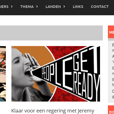
IERS
THEMA
LANDEN
LINKS
CONTACT
ME
B
o
A
‘
E
E
f
D
g
Klaar voor een regering met Jeremy
DO