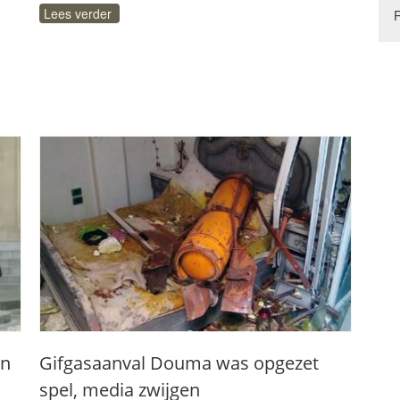
Lees verder
en
Gifgasaanval Douma was opgezet
spel, media zwijgen