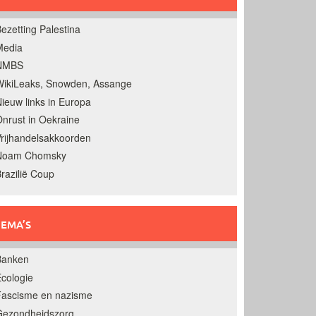
ezetting Palestina
Media
NMBS
ikiLeaks, Snowden, Assange
ieuw links in Europa
nrust in Oekraine
rijhandelsakkoorden
Noam Chomsky
razilië Coup
EMA’S
Banken
cologie
Fascisme en nazisme
Gezondheidszorg