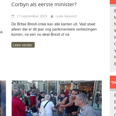
Corbyn als eerste minister?
B
17 september 2019
Lode Vanoost
De Britse Brexit-crisis kan alle kanten uit. Vast staat
alleen dat er dit jaar nog parlementaire verkiezingen
W
ga
komen, na een no-deal-Brexit of na
N
.
O
Lees verder
V
B
TH
E