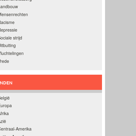
Landbouw
Mensenrechten
Racisme
epressie
ociale strijd
itbuiting
luchtelingen
Vrede
ANDEN
elgië
Europa
frika
zië
entraal-Amerika