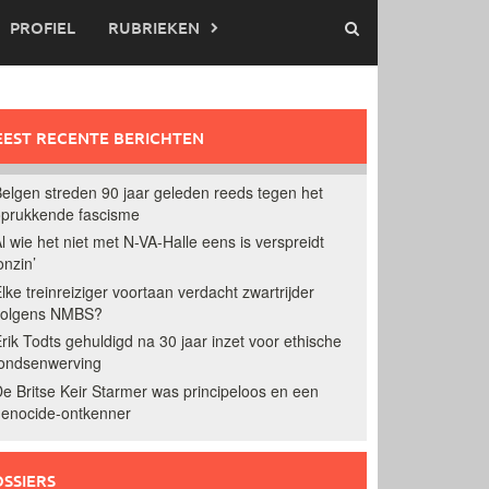
PROFIEL
RUBRIEKEN
EST RECENTE BERICHTEN
elgen streden 90 jaar geleden reeds tegen het
prukkende fascisme
l wie het niet met N-VA-Halle eens is verspreidt
onzin’
lke treinreiziger voortaan verdacht zwartrijder
volgens NMBS?
rik Todts gehuldigd na 30 jaar inzet voor ethische
ondsenwerving
e Britse Keir Starmer was principeloos en een
enocide-ontkenner
SSIERS