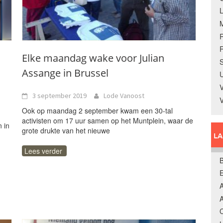
R
Elke maandag wake voor Julian
S
Assange in Brussel
U
V
3 september 2019
Lode Vanoost
Ook op maandag 2 september kwam een 30-tal
activisten om 17 uur samen op het Muntplein, waar de
n in
grote drukte van het nieuwe
L
Lees verder
B
A
A
C