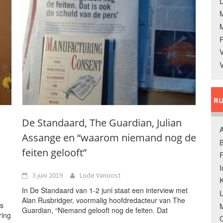
L
V
V
RU
De Standaard, The Guardian, Julian
A
Assange en “waarom niemand nog de
B
feiten gelooft”
F
3 juni 2019
Lode Vanoost
K
In De Standaard van 1-2 juni staat een interview met
Alan Rusbridger, voormalig hoofdredacteur van The
is
M
Guardian, “Niemand gelooft nog de feiten. Dat
ring
O