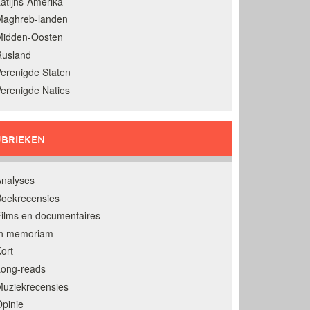
atijns-Amerika
Maghreb-landen
Midden-Oosten
Rusland
erenigde Staten
erenigde Naties
BRIEKEN
nalyses
oekrecensies
ilms en documentaires
In memoriam
ort
Long-reads
uziekrecensies
pinie