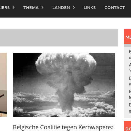
IERS
THEMA
LANDEN
LINKS
CONTACT
ME
B
o
A
‘
E
E
f
D
g
Belgische Coalitie tegen Kernwapens:
DO