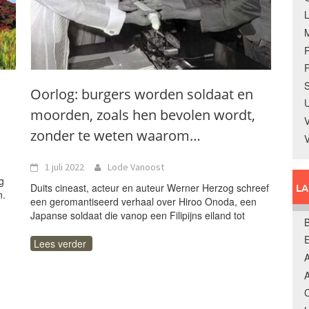
R
S
Oorlog: burgers worden soldaat en
U
moorden, zoals hen bevolen wordt,
V
zonder te weten waarom…
1 juli 2022
Lode Vanoost
g
Duits cineast, acteur en auteur Werner Herzog schreef
L
n.
een geromantiseerd verhaal over Hiroo Onoda, een
Japanse soldaat die vanop een Filipijns eiland tot
B
Lees verder
A
A
C