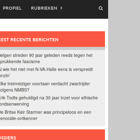
PROFIEL
RUBRIEKEN
EST RECENTE BERICHTEN
elgen streden 90 jaar geleden reeds tegen het
prukkende fascisme
l wie het niet met N-VA-Halle eens is verspreidt
onzin’
lke treinreiziger voortaan verdacht zwartrijder
volgens NMBS?
rik Todts gehuldigd na 30 jaar inzet voor ethische
ondsenwerving
e Britse Keir Starmer was principeloos en een
enocide-ontkenner
SSIERS