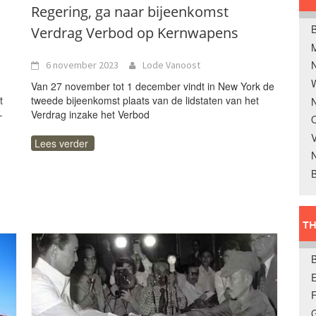
Regering, ga naar bijeenkomst
B
Verdrag Verbod op Kernwapens
6 november 2023
Lode Vanoost
W
Van 27 november tot 1 december vindt in New York de
t
tweede bijeenkomst plaats van de lidstaten van het
N
–
Verdrag inzake het Verbod
O
V
Lees verder
B
TH
E