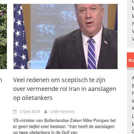
L
V
V
RU
A
n
Veel redenen om sceptisch te zijn
B
over vermeende rol Iran in aanslagen
F
op olietankers
K
17 juni 2019
Lode Vanoost
VS-minister van Buitenlandse Zaken Mike Pompeo liet
M
er geen twijfel over bestaan. “Iran heeft de aanslagen
O
op twee olietankers in de Golf van