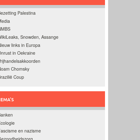
ezetting Palestina
Media
NMBS
ikiLeaks, Snowden, Assange
ieuw links in Europa
nrust in Oekraine
rijhandelsakkoorden
Noam Chomsky
razilië Coup
EMA’S
Banken
cologie
Fascisme en nazisme
Gezondheidszorg