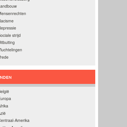
Landbouw
Mensenrechten
Racisme
epressie
ociale strijd
itbuiting
luchtelingen
Vrede
ANDEN
elgië
Europa
frika
zië
entraal-Amerika