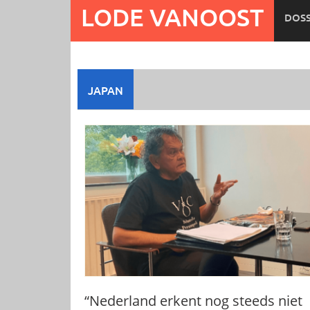
Ga
LODE VANOOST
DOSS
naar
de
inhoud
JAPAN
“Nederland erkent nog steeds niet