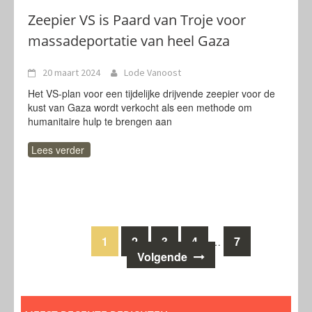
Zeepier VS is Paard van Troje voor
massadeportatie van heel Gaza
20 maart 2024
Lode Vanoost
Het VS-plan voor een tijdelijke drijvende zeepier voor de
kust van Gaza wordt verkocht als een methode om
humanitaire hulp te brengen aan
Lees verder
Berichten
1
2
3
4
7
…
Volgende
navigatie