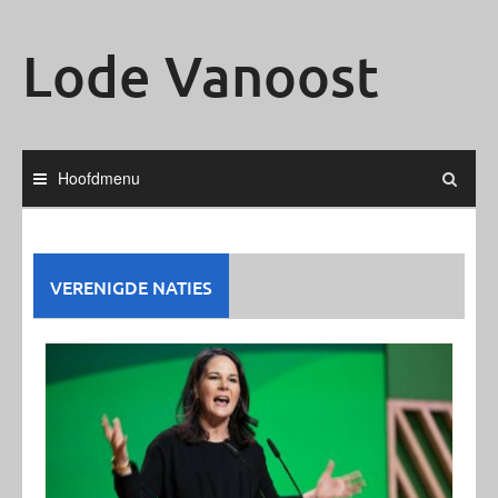
Ga
naar
Lode Vanoost
de
inhoud
Hoofdmenu
VERENIGDE NATIES