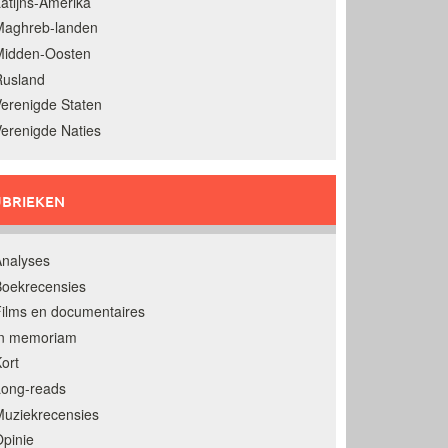
atijns-Amerika
Maghreb-landen
Midden-Oosten
Rusland
erenigde Staten
erenigde Naties
BRIEKEN
nalyses
oekrecensies
ilms en documentaires
In memoriam
ort
Long-reads
uziekrecensies
pinie