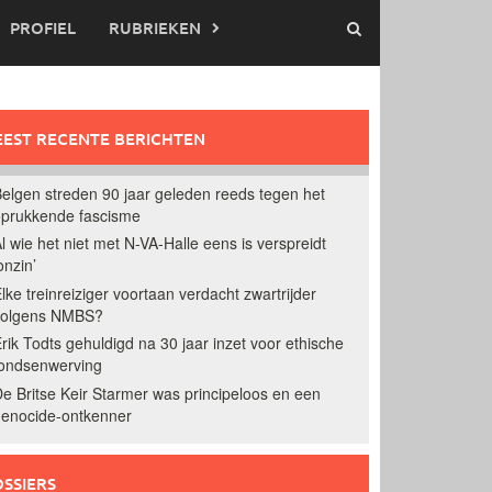
PROFIEL
RUBRIEKEN
EST RECENTE BERICHTEN
elgen streden 90 jaar geleden reeds tegen het
prukkende fascisme
l wie het niet met N-VA-Halle eens is verspreidt
onzin’
lke treinreiziger voortaan verdacht zwartrijder
volgens NMBS?
rik Todts gehuldigd na 30 jaar inzet voor ethische
ondsenwerving
e Britse Keir Starmer was principeloos en een
enocide-ontkenner
SSIERS