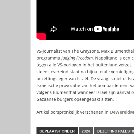
VS-journalist van The Grayzone, Max Blumenthal
programma
Judging Freedom
. Napolitano is een 
tegen alle VS-oorlogen in het buitenland verzet
steeds overeind staat na bijna totale vernietigin
bezettingsleger van Israël. De vraag is niet of I
Israëlische provocatie van het bombardement va
volgens Blumenthal wanneer Israël zijn aanval 
Gazaanse burgers opeengepakt zitten.
Artikel oorspronkelijk verschenen in
DeWereldM
GEPLAATST ONDER
2024
BEZETTING PALESTI