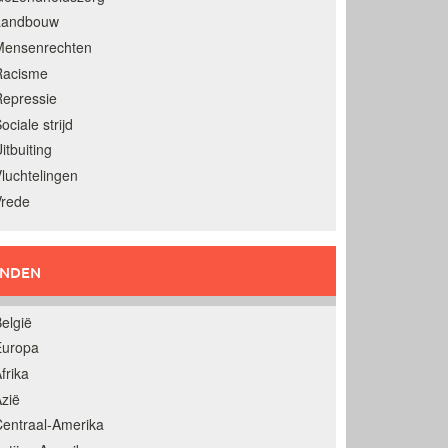
Landbouw
Mensenrechten
Racisme
epressie
ociale strijd
itbuiting
luchtelingen
Vrede
ANDEN
elgië
Europa
frika
zië
entraal-Amerika