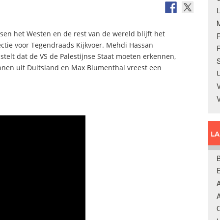
sen het Westen en de rest van de wereld blijft het
ectie voor Tegendraads Kijkvoer. Mehdi Hassan
R
telt dat de VS de Palestijnse Staat moeten erkennen,
S
annen uit Duitsland en Max Blumenthal vreest een
U
V
L
B
A
A
C