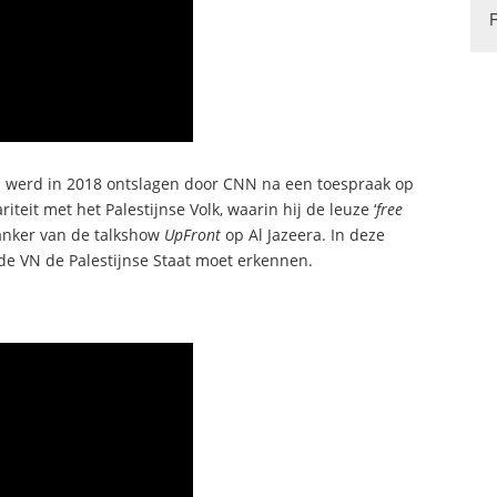
ill werd in 2018 ontslagen door CNN na een toespraak op
teit met het Palestijnse Volk, waarin hij de leuze ‘
free
s anker van de talkshow
UpFront
op Al Jazeera. In deze
 de VN de Palestijnse Staat moet erkennen.