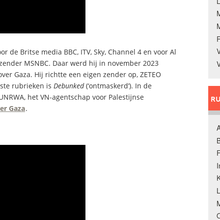
L
V
or de Britse media BBC, ITV, Sky, Channel 4 en voor Al
S-zender MSNBC. Daar werd hij in november 2023
V
 over Gaza. Hij richtte een eigen zender op, ZETEO
aste rubrieken is
Debunked
(‘ontmaskerd’). In de
r UNRWA, het VN-agentschap voor Palestijnse
RU
ver Gaza
.
A
B
F
K
M
O