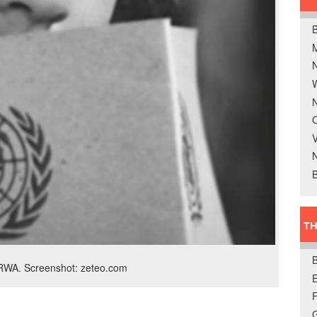
B
W
N
O
V
B
TH
RWA. Screenshot: zeteo.com
E