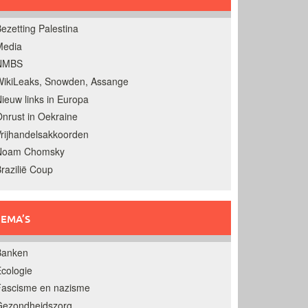
ezetting Palestina
Media
NMBS
ikiLeaks, Snowden, Assange
ieuw links in Europa
nrust in Oekraine
rijhandelsakkoorden
Noam Chomsky
razilië Coup
EMA’S
Banken
cologie
Fascisme en nazisme
Gezondheidszorg