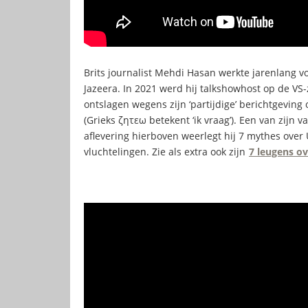
Brits journalist Mehdi Hasan werkte jarenlang vo
Jazeera. In 2021 werd hij talkshowhost op de V
ontslagen wegens zijn ‘partijdige’ berichtgeving
(Grieks ζητεω betekent ‘ik vraag’). Een van zijn v
aflevering hierboven weerlegt hij 7 mythes ove
vluchtelingen. Zie als extra ook zijn
7 leugens o