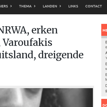
IERS
THEMA
LANDEN
LINKS
CONTACT
UNRWA, erken
ME
, Varoufakis
B
o
itsland, dreigende
A
‘
E
E
f
D
g
DO