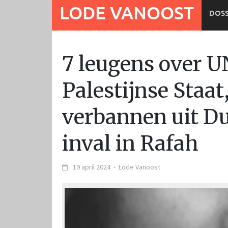
Ga
LODE VANOOST
DOSS
naar
de
inhoud
7 leugens over 
Palestijnse Staat
verbannen uit Du
inval in Rafah
19 april 2024
-
Lode Vanoost