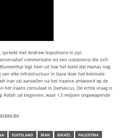
, spreekt met Andrew Napolitano in zijn
conservatief commentator en een isolationist die zich
. Blumenthal legt hem uit hoe het komt dat Hamas nog
g van elke infrastructuur in Gaza door het koloniale
sraël Iran zal aanvallen na het Iraanse antwoord op de
n het Iraans consulaat in Damascus. De echte vraag is
op Rafah zal beginnen, waar 1,5 miljoen ongewapende
orgen.be
.
NA
DUITSLAND
IRAN
ISRAËL
PALESTINA