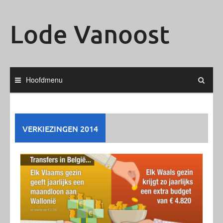
Ga
naar
Lode Vanoost
de
inhoud
Hoofdmenu
VERKIEZINGEN 2014