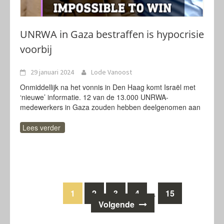
UNRWA in Gaza bestraffen is hypocrisie
voorbij
29 januari 2024
Lode Vanoost
Onmiddellijk na het vonnis in Den Haag komt Israël met
‘nieuwe’ informatie. 12 van de 13.000 UNRWA-
medewerkers in Gaza zouden hebben deelgenomen aan
Lees verder
Berichten
1
2
3
4
15
…
Volgende
navigatie