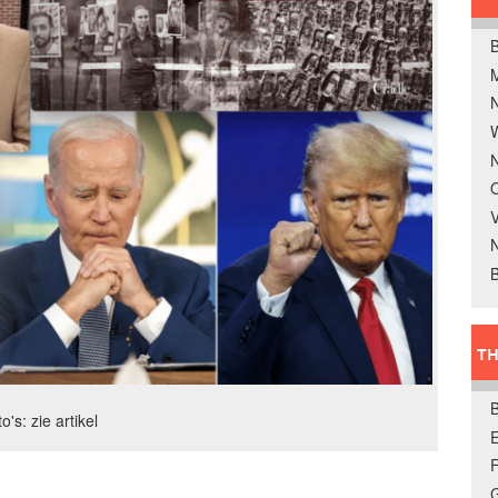
B
W
N
O
V
B
TH
o's: zie artikel
E