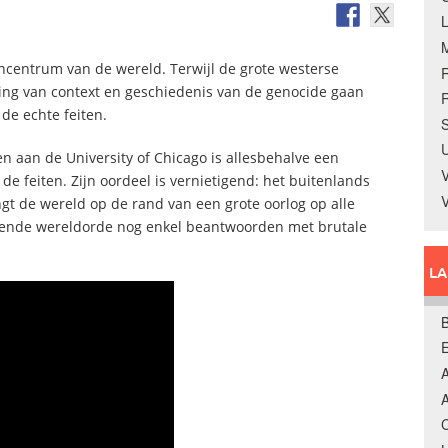
ncentrum van de wereld. Terwijl de grote westerse
ing van context en geschiedenis van de genocide gaan
R
de echte feiten.
S
U
n aan de University of Chicago is allesbehalve een
V
de feiten. Zijn oordeel is vernietigend: het buitenlands
engt de wereld op de rand van een grote oorlog op alle
rende wereldorde nog enkel beantwoorden met brutale
L
B
A
A
C