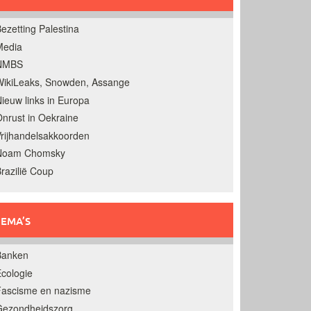
ezetting Palestina
Media
NMBS
ikiLeaks, Snowden, Assange
ieuw links in Europa
nrust in Oekraine
rijhandelsakkoorden
Noam Chomsky
razilië Coup
EMA’S
Banken
cologie
Fascisme en nazisme
Gezondheidszorg