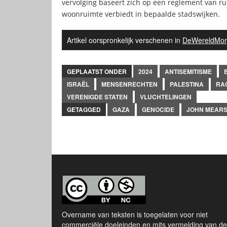
vervolging baseert zich op een reglement van r
woonruimte verbiedt in bepaalde stadswijken.
Artikel oorspronkelijk verschenen in
DeWereldMor
GEPLAATST ONDER
2024
ANTISEMITISME
ISRAËL
MENSENRECHTEN
PALESTINA
RA
VERENIGDE STATEN
VLUCHTELINGEN
GETAGGED
GAZA
GENOCIDE
JOHN MEARS
Overname van teksten is toegelaten voor niet
commerciële doeleinden en mits vermelding van de