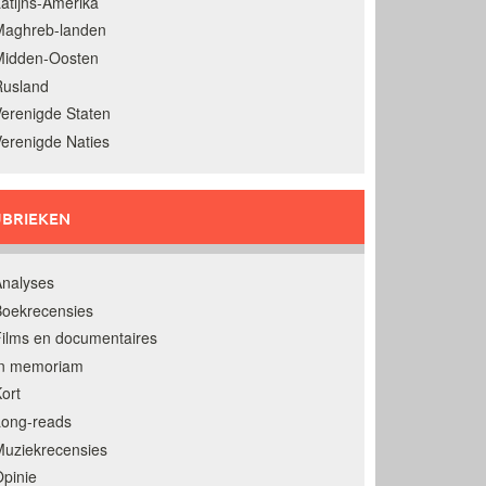
atijns-Amerika
Maghreb-landen
Midden-Oosten
Rusland
erenigde Staten
erenigde Naties
BRIEKEN
nalyses
oekrecensies
ilms en documentaires
In memoriam
ort
Long-reads
uziekrecensies
pinie