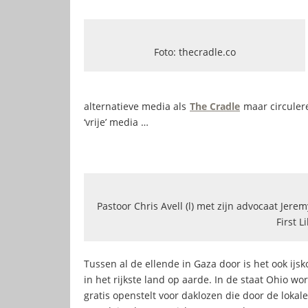
Foto: thecradle.co
alternatieve media als
The Cradle
maar circulere
‘vrije’ media …
Pastoor Chris Avell (l) met zijn advocaat Jere
First L
Tussen al de ellende in Gaza door is het ook 
in het rijkste land op aarde. In de staat Ohio wo
gratis openstelt voor daklozen die door de lokal