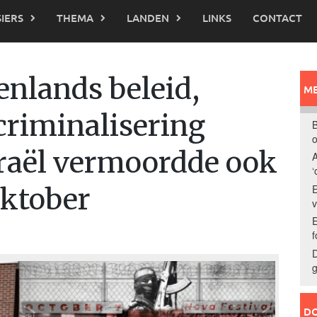
IERS
THEMA
LANDEN
LINKS
CONTACT
enlands beleid,
ME
criminalisering
B
o
sraël vermoordde ook
A
‘
E
oktober
E
f
D
g
DO