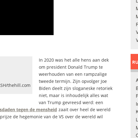
L
V
V
In 2020 was het alle hens aan dek
RU
om president Donald Trump te
weerhouden van een rampzalige
A
tweede termijn. Zijn opvolger Joe
ASH/thehill.com
B
Biden deelt zijn sloganeske retoriek
niet, maar is inhoudelijk alles wat
F
van Trump gevreesd werd: een
misdaden tegen de mensheid
zaait over heel de wereld
K
n prijze de hegemonie van de VS over de wereld wil
.
M
O