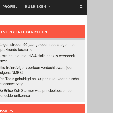
PROFIEL
RUBRIEKEN
EST RECENTE BERICHTEN
elgen streden 90 jaar geleden reeds tegen het
prukkende fascisme
l wie het niet met N-VA-Halle eens is verspreidt
onzin’
lke treinreiziger voortaan verdacht zwartrijder
volgens NMBS?
rik Todts gehuldigd na 30 jaar inzet voor ethische
ondsenwerving
e Britse Keir Starmer was principeloos en een
enocide-ontkenner
SSIERS