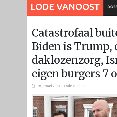
Ga
LODE VANOOST
DOSS
naar
de
inhoud
Catastrofaal buit
Biden is Trump, 
daklozenzorg, I
eigen burgers 7 
26 januari 2024
-
Lode Vanoost