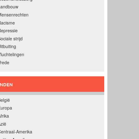
Landbouw
Mensenrechten
Racisme
epressie
ociale strijd
itbuiting
luchtelingen
Vrede
ANDEN
elgië
Europa
frika
zië
entraal-Amerika