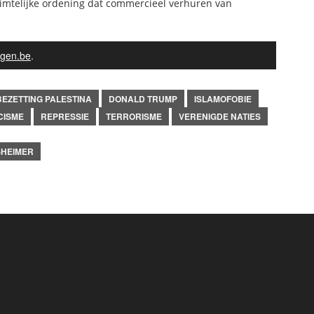
uimtelijke ordening dat commercieel verhuren van
gen.be
.
BEZETTING PALESTINA
DONALD TRUMP
ISLAMOFOBIE
CISME
REPRESSIE
TERRORISME
VERENIGDE NATIES
HEIMER