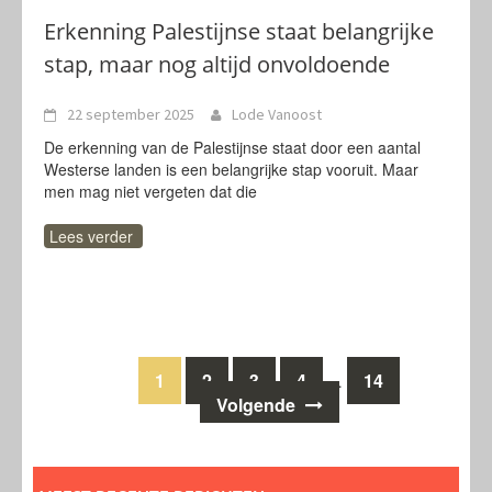
Erkenning Palestijnse staat belangrijke
stap, maar nog altijd onvoldoende
22 september 2025
Lode Vanoost
De erkenning van de Palestijnse staat door een aantal
Westerse landen is een belangrijke stap vooruit. Maar
men mag niet vergeten dat die
Lees verder
Berichten
1
2
3
4
14
…
Volgende
navigatie