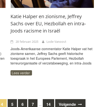
Katie Halper en zionisme, Jeffrey
Sachs over EU, Hezbollah en intra-
Joods racisme in Israël
28 februari 2025
Lode Vanoost
Joods-Amerikaanse commentator Katie Halper vat het
)
zionisme samen, Jeffrey Sachs geeft historische
zen
toespraak in het Europees Parlement, Hezbollah
terreurorganisatie of verzetsbeweging, en intra-Joods
Lees verder
4
5
6
7
14
Volgende
…