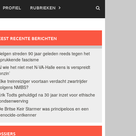
PROFIEL
RUBRIEKEN
EST RECENTE BERICHTEN
elgen streden 90 jaar geleden reeds tegen het
prukkende fascisme
l wie het niet met N-VA-Halle eens is verspreidt
onzin’
lke treinreiziger voortaan verdacht zwartrijder
volgens NMBS?
rik Todts gehuldigd na 30 jaar inzet voor ethische
ondsenwerving
e Britse Keir Starmer was principeloos en een
enocide-ontkenner
SSIERS