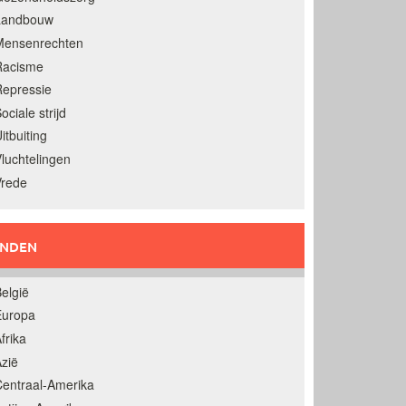
Landbouw
Mensenrechten
Racisme
epressie
ociale strijd
itbuiting
luchtelingen
Vrede
ANDEN
elgië
Europa
frika
zië
entraal-Amerika