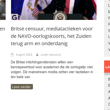
R
een
Britse censuur, mediatactieken voor
S
de NAVO-oorlogskoorts, het Zuiden
U
terug arm en onderdanig
V
4 april 2025
Lode Vanoost
De Britse inlichtingendiensten willen een
beroepsverbod voor academici die de oorlogslijn niet
L
volgen. De mainstream media zetten vier tactieken in
ten bate van
B
Lees verder
A
A
C