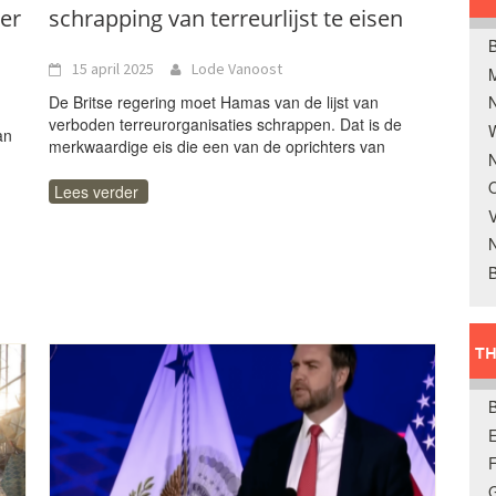
er
schrapping van terreurlijst te eisen
B
15 april 2025
Lode Vanoost
De Britse regering moet Hamas van de lijst van
verboden terreurorganisaties schrappen. Dat is de
W
an
merkwaardige eis die een van de oprichters van
N
O
Lees verder
V
B
TH
E