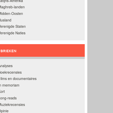
atijns-Amerika
Maghreb-landen
Midden-Oosten
Rusland
erenigde Staten
erenigde Naties
BRIEKEN
nalyses
oekrecensies
ilms en documentaires
In memoriam
ort
Long-reads
uziekrecensies
pinie