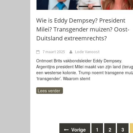
Wie is Eddy Dempsey? President
Milei? Transgender muizen? Oost-
Duitsland extreemrechts?
7 maart 2025
Lode Vanoost
Ontmoet Brits vakbondsleider Eddy Dempsey.
Argentijns president Milei maakt van zijn land (terug
een westerse kolonie. Trump noemt transgene mui
‘transgender’. Waarom stemt
Lees verder
Berichten
Vorige
1
2
3