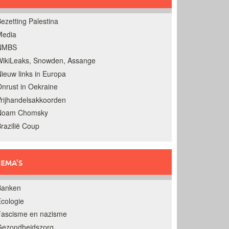
ezetting Palestina
Media
NMBS
ikiLeaks, Snowden, Assange
ieuw links in Europa
nrust in Oekraine
rijhandelsakkoorden
Noam Chomsky
razilië Coup
EMA’S
Banken
cologie
Fascisme en nazisme
Gezondheidszorg