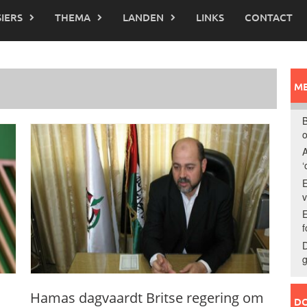
IERS
THEMA
LANDEN
LINKS
CONTACT
ME
B
o
A
‘
E
E
f
D
g
Hamas dagvaardt Britse regering om
DO