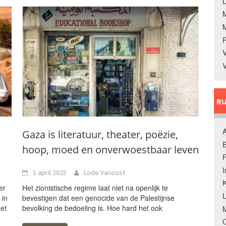
L
V
V
RU
A
Gaza is literatuur, theater, poëzie,
B
hoop, moed en onverwoestbaar leven
F
1 april 2025
Lode Vanoost
K
er
Het zionistische regime laat niet na openlijk te
 in
bevestigen dat een genocide van de Palestijnse
zet
bevolking de bedoeling is. Hoe hard het ook
M
O