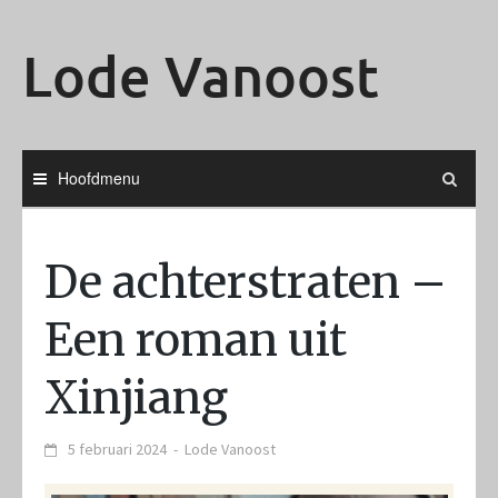
Ga
naar
Lode Vanoost
de
inhoud
Hoofdmenu
De achterstraten –
Een roman uit
Xinjiang
5 februari 2024
-
Lode Vanoost