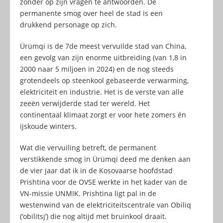
zonder op zijn vragen te antwoorden. De
permanente smog over heel de stad is een
drukkend personage op zich.
Ürümqi is de 7de meest vervuilde stad van China,
een gevolg van zijn enorme uitbreiding (van 1,8 in
2000 naar 5 miljoen in 2024) en de nog steeds
grotendeels op steenkool gebaseerde verwarming,
elektriciteit en industrie. Het is de verste van alle
zeeën verwijderde stad ter wereld. Het
continentaal klimaat zorgt er voor hete zomers én
ijskoude winters.
Wat die vervuiling betreft, de permanent
verstikkende smog in Ürümqi deed me denken aan
de vier jaar dat ik in de Kosovaarse hoofdstad
Prishtina voor de OVSE werkte in het kader van de
VN-missie UNMIK. Prishtina ligt pal in de
westenwind van de elektriciteitscentrale van Obiliq
(‘obilitsj’) die nog altijd met bruinkool draait.