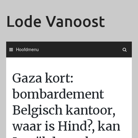
Ga
naar
Lode Vanoost
de
inhoud
Hoofdmenu
Gaza kort:
bombardement
Belgisch kantoor,
waar is Hind?, kan