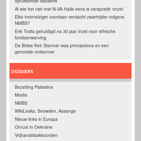
oprukkende fascisme
Al wie het niet met N-VA-Halle eens is verspreidt ‘onzin’
Elke treinreiziger voortaan verdacht zwartrijder volgens
NMBS?
Erik Todts gehuldigd na 30 jaar inzet voor ethische
fondsenwerving
De Britse Keir Starmer was principeloos en een
genocide-ontkenner
DOSSIERS
Bezetting Palestina
Media
NMBS
WikiLeaks, Snowden, Assange
Nieuw links in Europa
Onrust in Oekraine
Vrijhandelsakkoorden