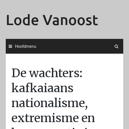
Ga
naar
Lode Vanoost
de
inhoud
Hoofdmenu
De wachters:
kafkaiaans
nationalisme,
extremisme en