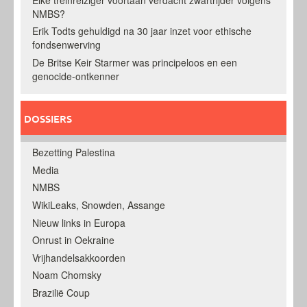
NMBS?
Erik Todts gehuldigd na 30 jaar inzet voor ethische
fondsenwerving
De Britse Keir Starmer was principeloos en een
genocide-ontkenner
DOSSIERS
Bezetting Palestina
Media
NMBS
WikiLeaks, Snowden, Assange
Nieuw links in Europa
Onrust in Oekraine
Vrijhandelsakkoorden
Noam Chomsky
Brazilië Coup