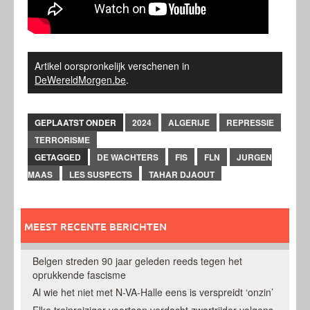
Artikel oorspronkelijk verschenen in
DeWereldMorgen.be
.
GEPLAATST ONDER
2024
ALGERIJE
REPRESSIE
TERRORISME
GETAGGED
DE WACHTERS
FIS
FLN
JURGEN
MAAS
LES SUSPECTS
TAHAR DJAOUT
MEEST RECENTE BERICHTEN
Belgen streden 90 jaar geleden reeds tegen het
oprukkende fascisme
Al wie het niet met N-VA-Halle eens is verspreidt ‘onzin’
Elke treinreiziger voortaan verdacht zwartrijder volgens