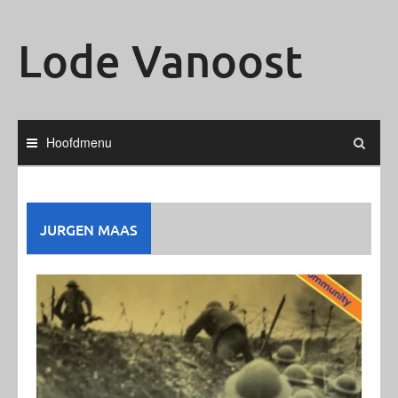
Ga
naar
Lode Vanoost
de
inhoud
Hoofdmenu
JURGEN MAAS