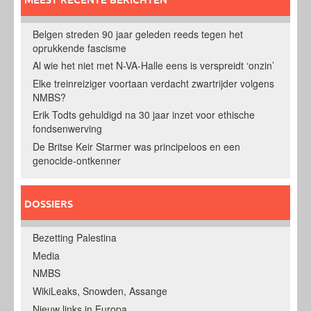
Belgen streden 90 jaar geleden reeds tegen het
oprukkende fascisme
Al wie het niet met N-VA-Halle eens is verspreidt ‘onzin’
Elke treinreiziger voortaan verdacht zwartrijder volgens
NMBS?
Erik Todts gehuldigd na 30 jaar inzet voor ethische
fondsenwerving
De Britse Keir Starmer was principeloos en een
genocide-ontkenner
DOSSIERS
Bezetting Palestina
Media
NMBS
WikiLeaks, Snowden, Assange
Nieuw links in Europa