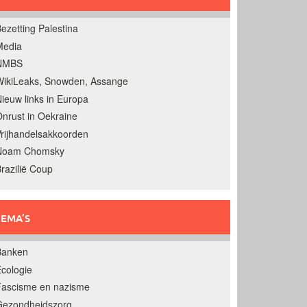
ezetting Palestina
Media
NMBS
ikiLeaks, Snowden, Assange
ieuw links in Europa
nrust in Oekraine
rijhandelsakkoorden
Noam Chomsky
razilië Coup
EMA’S
Banken
cologie
Fascisme en nazisme
Gezondheidszorg