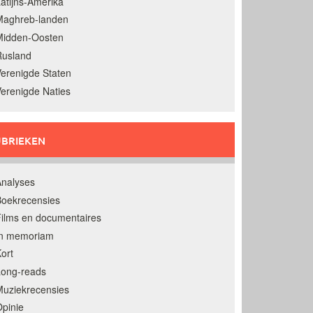
atijns-Amerika
Maghreb-landen
Midden-Oosten
Rusland
erenigde Staten
erenigde Naties
BRIEKEN
nalyses
oekrecensies
ilms en documentaires
In memoriam
ort
Long-reads
uziekrecensies
pinie