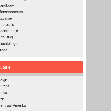
Landbouw
Mensenrechten
Racisme
epressie
ociale strijd
itbuiting
luchtelingen
Vrede
ANDEN
elgië
Europa
frika
zië
entraal-Amerika