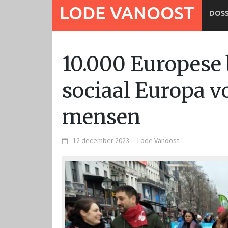
Ga
LODE VANOOST
DOSS
naar
de
inhoud
10.000 Europese 
sociaal Europa v
mensen
12 december 2023
-
Lode Vanoost