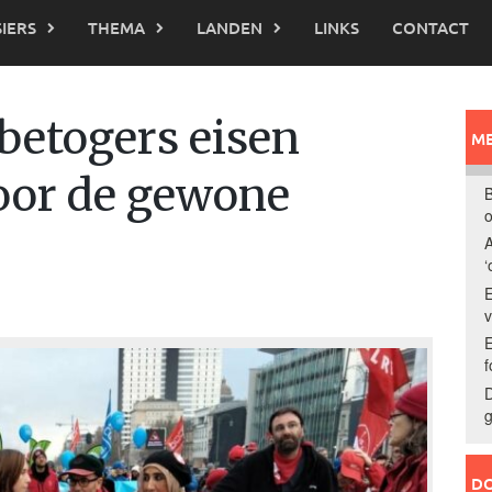
IERS
THEMA
LANDEN
LINKS
CONTACT
betogers eisen
ME
oor de gewone
B
o
A
‘
E
E
f
D
g
DO