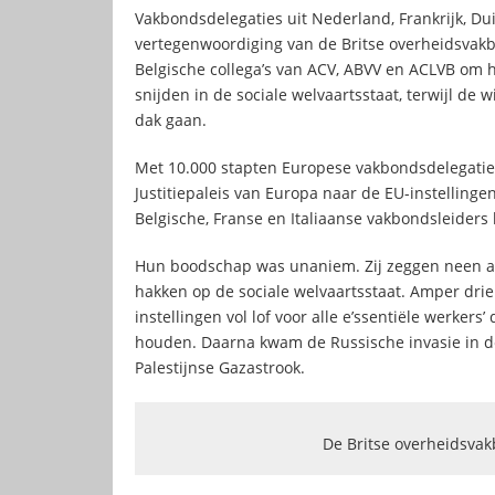
Vakbondsdelegaties uit Nederland, Frankrijk, Duit
vertegenwoordiging van de Britse overheidsva
Belgische collega’s van ACV, ABVV en ACLVB om 
snijden in de sociale welvaartsstaat, terwijl de
dak gaan.
Met 10.000 stapten Europese vakbondsdelegaties
Justitiepaleis van Europa naar de EU-instelling
Belgische, Franse en Italiaanse vakbondsleiders
Hun boodschap was unaniem. Zij zeggen neen a
hakken op de sociale welvaartsstaat. Amper dri
instellingen vol lof voor alle e’ssentiële werke
houden. Daarna kwam de Russische invasie in de 
Palestijnse Gazastrook.
De Britse overheidsvak