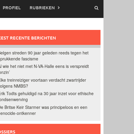
PROFIEL
RUBRIEKEN
EST RECENTE BERICHTEN
elgen streden 90 jaar geleden reeds tegen het
prukkende fascisme
l wie het niet met N-VA-Halle eens is verspreidt
onzin’
lke treinreiziger voortaan verdacht zwartrijder
volgens NMBS?
rik Todts gehuldigd na 30 jaar inzet voor ethische
ondsenwerving
e Britse Keir Starmer was principeloos en een
enocide-ontkenner
SSIERS