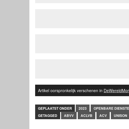
Artikel oorspronkelijk verschenen in
DeWereldMor
GEPLAATST ONDER
2023
OPENBARE DIENST
GETAGGED
ABVV
ACLVB
ACV
UNISON