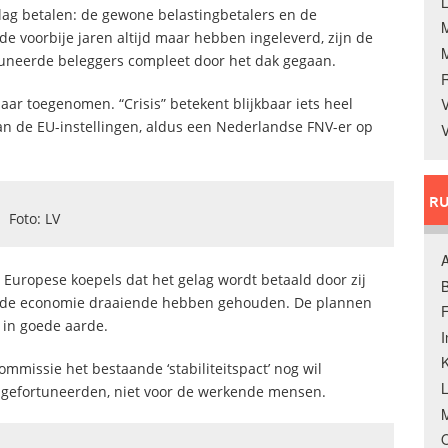
L
gelag betalen: de gewone belastingbetalers en de
 de voorbije jaren altijd maar hebben ingeleverd, zijn de
tuneerde beleggers compleet door het dak gegaan.
maar toegenomen. “Crisis” betekent blijkbaar iets heel
V
an de EU-instellingen, aldus een Nederlandse FNV-er op
V
RU
Foto: LV
A
uropese koepels dat het gelag wordt betaald door zij
B
 die de economie draaiende hebben gehouden. De plannen
F
t in goede aarde.
K
mmissie het bestaande ‘stabiliteitspact’ nog wil
de gefortuneerden, niet voor de werkende mensen.
M
O