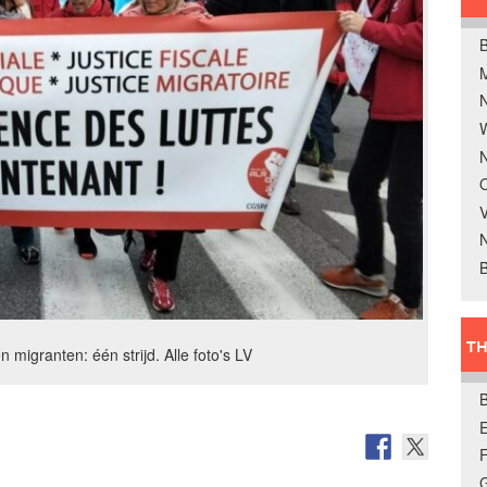
B
W
N
O
V
B
TH
en migranten: één strijd. Alle foto's LV
E