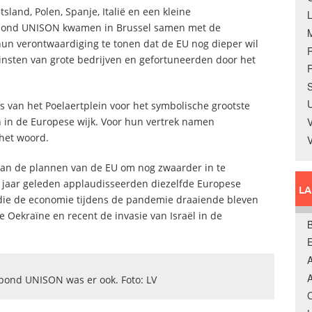
sland, Polen, Spanje, Italië en een kleine
kbond UNISON kwamen in Brussel samen met de
hun verontwaardiging te tonen dat de EU nog dieper wil
 winsten van grote bedrijven en gefortuneerden door het
R
S
U
 van het Poelaertplein voor het symbolische grootste
en in de Europese wijk. Voor hun vertrek namen
V
 het woord.
an de plannen van de EU om nog zwaarder in te
e jaar geleden applaudisseerden diezelfde Europese
L
rs’ die de economie tijdens de pandemie draaiende bleven
Oekraïne en recent de invasie van Israël in de
B
A
A
bond UNISON was er ook. Foto: LV
C