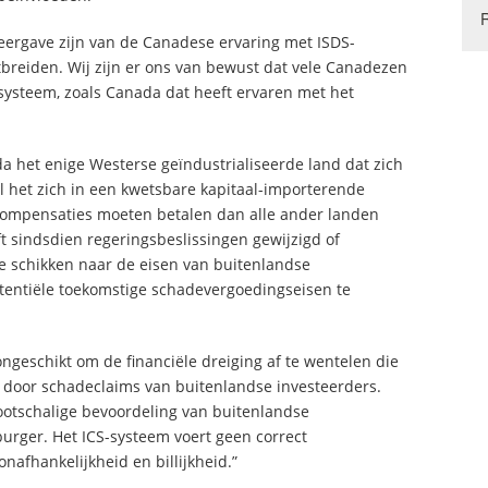
ergave zijn van de Canadese ervaring met ISDS-
breiden. Wij zijn er ons van bewust dat vele Canadezen
systeem, zoals Canada dat heeft ervaren met het
 het enige Westerse geïndustrialiseerde land dat zich
l het zich in een kwetsbare kapitaal-importerende
compensaties moeten betalen dan alle ander landen
 sindsdien regeringsbeslissingen gewijzigd of
e schikken naar de eisen van buitenlandse
otentiële toekomstige schadevergoedingseisen te
 ongeschikt om de financiële dreiging af te wentelen die
 door schadeclaims van buitenlandse investeerders.
ootschalige bevoordeling van buitenlandse
urger. Het ICS-systeem voert geen correct
nafhankelijkheid en billijkheid.”