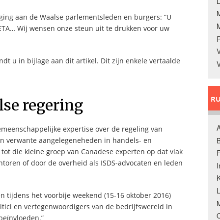
L
iging aan de Waalse parlementsleden en burgers: “U
ETA… Wij wensen onze steun uit te drukken voor uw
V
t u in bijlage aan dit artikel. Dit zijn enkele vertaalde
V
RU
lse regering
A
emeenschappelijke expertise over de regeling van
B
 en verwante aangelegeneheden in handels- en
tot die kleine groep van Canadese experten op dat vlak
F
toren of door de overheid als ISDS-advocaten en leden
K
en tijdens het voorbije weekend (15-16 oktober 2016)
M
itici en vertegenwoordigers van de bedrijfswereld in
O
 beïnvloeden.”