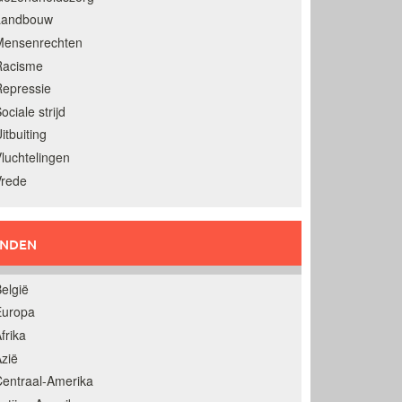
Landbouw
Mensenrechten
Racisme
epressie
ociale strijd
itbuiting
luchtelingen
Vrede
ANDEN
elgië
Europa
frika
zië
entraal-Amerika