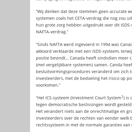
“Wij denken dat deze stemmen geen accurate we
systemen zoals het CETA-verdrag die nog zou uit
hun grote zorg hebben uitgedrukt over dit ISDS-
NAFTA-verdrag.”
“Sinds NAFTA werd ingevoerd in 1994 was Canada
akkoord verklaarde met een ISDS-systeem, terwij
positie bevindt… Canada heeft sindsdien meer 
(met vergelijkbare systemen) samen. Canda heeft
besluitvormingsprocedures veranderd om zich t
investeerders, met de bedoeling het risico op p
voorkomen.”
1
“Het ICS-systeem (Investment Court System
) is
tegen democratische beslissingen wordt gesteld
Het verandert niets aan de onrechtmatige en gr
investeerders over de rechten van eender welk b
rechtssysteem in met de normale garanties van o