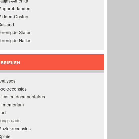
atijns-Amerika
Maghreb-landen
Midden-Oosten
Rusland
erenigde Staten
erenigde Naties
BRIEKEN
nalyses
oekrecensies
ilms en documentaires
In memoriam
ort
Long-reads
uziekrecensies
pinie