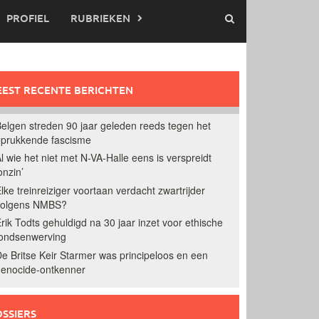
PROFIEL
RUBRIEKEN
EST RECENTE BERICHTEN
elgen streden 90 jaar geleden reeds tegen het
prukkende fascisme
l wie het niet met N-VA-Halle eens is verspreidt
onzin’
lke treinreiziger voortaan verdacht zwartrijder
volgens NMBS?
rik Todts gehuldigd na 30 jaar inzet voor ethische
ondsenwerving
e Britse Keir Starmer was principeloos en een
enocide-ontkenner
SSIERS