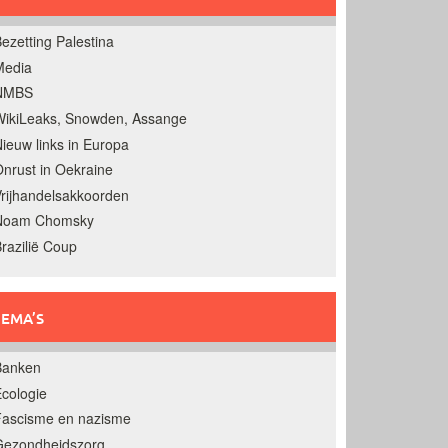
ezetting Palestina
Media
NMBS
ikiLeaks, Snowden, Assange
ieuw links in Europa
nrust in Oekraine
rijhandelsakkoorden
Noam Chomsky
razilië Coup
EMA’S
Banken
cologie
Fascisme en nazisme
Gezondheidszorg