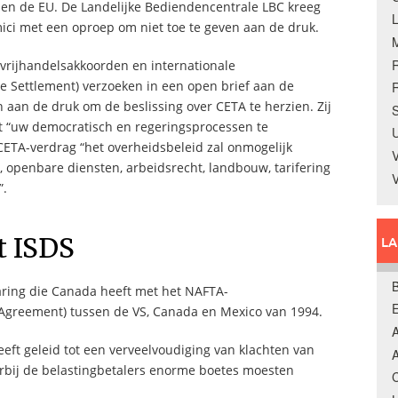
n de EU. De Landelijke Bediendencentrale LBC kreeg
ci met een oproep om niet toe te geven aan de druk.
vrijhandelsakkoorden en internationale
te Settlement) verzoeken in een open brief aan de
R
 aan de druk om de beslissing over CETA te herzien. Zij
S
ft “uw democratisch en regeringsprocessen te
U
 CETA-verdrag “het overheidsbeleid zal onmogelijk
V
openbare diensten, arbeidsrecht, landbouw, tarifering
”.
t ISDS
L
B
aring die Canada heeft met het NAFTA-
 Agreement) tussen de VS, Canada en Mexico van 1994.
A
eeft geleid tot een verveelvoudiging van klachten van
A
rbij de belastingbetalers enorme boetes moesten
C