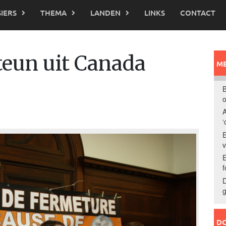
IERS
THEMA
LANDEN
LINKS
CONTACT
steun uit Canada
ME
B
o
A
‘
E
E
f
D
g
DO