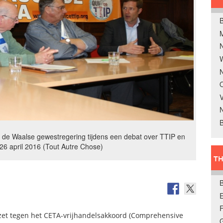
B
W
N
O
V
B
an de Waalse gewestregering tijdens een debat over TTIP en
26 april 2016 (Tout Autre Chose)
TH
E
verzet tegen het CETA-vrijhandelsakkoord (Comprehensive