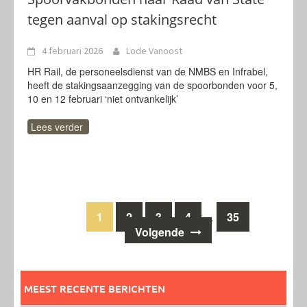
tegen aanval op stakingsrecht
4 februari 2026
Lode Vanoost
HR Rail, de personeelsdienst van de NMBS en Infrabel,
heeft de stakingsaanzegging van de spoorbonden voor 5,
10 en 12 februari ‘niet ontvankelijk’
Lees verder
Berichten
1
2
3
4
35
…
Volgende
navigatie
MEEST RECENTE BERICHTEN