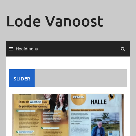
Ga
naar
Lode Vanoost
de
inhoud
Hoofdmenu
SLIDER