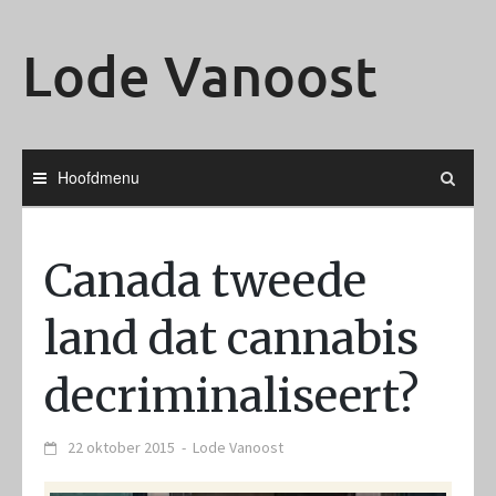
Ga
naar
Lode Vanoost
de
inhoud
Hoofdmenu
Canada tweede
land dat cannabis
decriminaliseert?
22 oktober 2015
-
Lode Vanoost