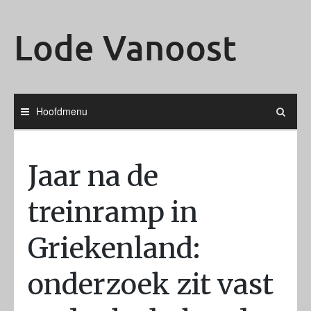
Ga
naar
Lode Vanoost
de
inhoud
Hoofdmenu
Jaar na de
treinramp in
Griekenland:
onderzoek zit vast