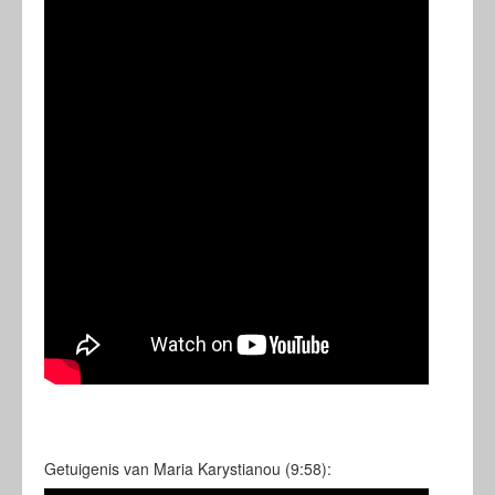
Getuigenis van Maria Karystianou (9:58):