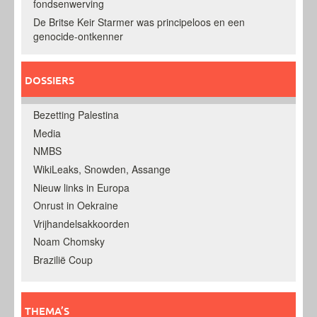
fondsenwerving
De Britse Keir Starmer was principeloos en een
genocide-ontkenner
DOSSIERS
Bezetting Palestina
Media
NMBS
WikiLeaks, Snowden, Assange
Nieuw links in Europa
Onrust in Oekraine
Vrijhandelsakkoorden
Noam Chomsky
Brazilië Coup
THEMA’S