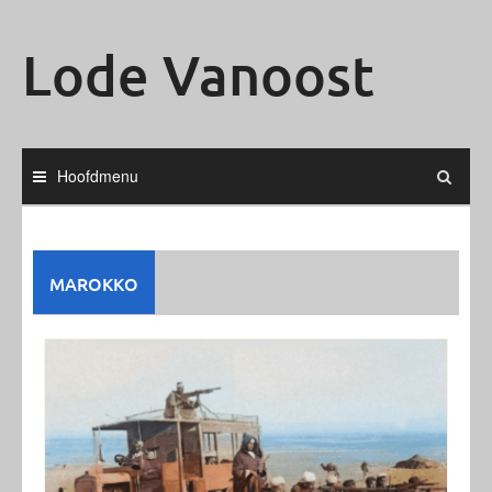
Ga
naar
Lode Vanoost
de
inhoud
Hoofdmenu
MAROKKO