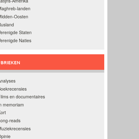
atijns-Amerika
Maghreb-landen
Midden-Oosten
Rusland
erenigde Staten
erenigde Naties
BRIEKEN
nalyses
oekrecensies
ilms en documentaires
In memoriam
ort
Long-reads
uziekrecensies
pinie