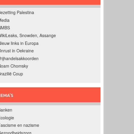
ezetting Palestina
Media
NMBS
ikiLeaks, Snowden, Assange
ieuw links in Europa
nrust in Oekraine
rijhandelsakkoorden
Noam Chomsky
razilië Coup
EMA’S
Banken
cologie
Fascisme en nazisme
Gezondheidszorg