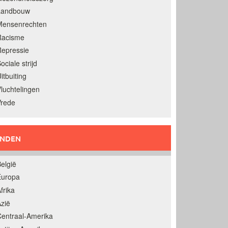
Landbouw
Mensenrechten
Racisme
epressie
ociale strijd
itbuiting
luchtelingen
Vrede
ANDEN
elgië
Europa
frika
zië
entraal-Amerika