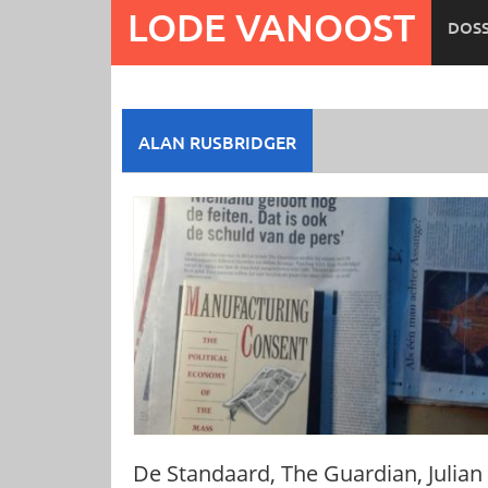
Ga
LODE VANOOST
DOSS
naar
de
inhoud
ALAN RUSBRIDGER
De Standaard, The Guardian, Julian