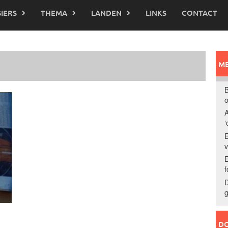
IERS
THEMA
LANDEN
LINKS
CONTACT
ME
B
o
A
‘
E
E
f
D
g
DO