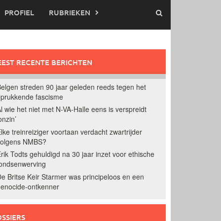
PROFIEL
RUBRIEKEN
EST RECENTE BERICHTEN
elgen streden 90 jaar geleden reeds tegen het
prukkende fascisme
l wie het niet met N-VA-Halle eens is verspreidt
onzin’
lke treinreiziger voortaan verdacht zwartrijder
volgens NMBS?
rik Todts gehuldigd na 30 jaar inzet voor ethische
ondsenwerving
e Britse Keir Starmer was principeloos en een
enocide-ontkenner
SSIERS