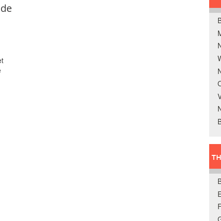
 de
B
W
et
e
N
O
V
B
TH
E