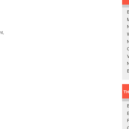
B
ht,
W
N
O
V
B
TH
E