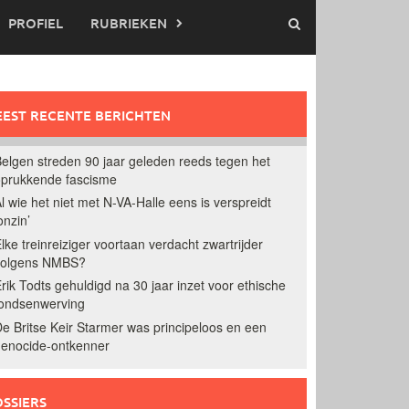
PROFIEL
RUBRIEKEN
EST RECENTE BERICHTEN
elgen streden 90 jaar geleden reeds tegen het
prukkende fascisme
l wie het niet met N-VA-Halle eens is verspreidt
onzin’
lke treinreiziger voortaan verdacht zwartrijder
volgens NMBS?
rik Todts gehuldigd na 30 jaar inzet voor ethische
ondsenwerving
e Britse Keir Starmer was principeloos en een
enocide-ontkenner
SSIERS