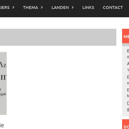
IERS
THEMA
LANDEN
LINKS
CONTACT
ME
B
o
A
‘
E
E
f
D
g
ie
DO