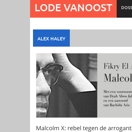
Ga
LODE VANOOST
DOSS
naar
de
inhoud
ALEX HALEY
Malcolm X: rebel tegen de arrogant