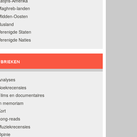
atijns-Amerika
Maghreb-landen
Midden-Oosten
Rusland
erenigde Staten
erenigde Naties
BRIEKEN
nalyses
oekrecensies
ilms en documentaires
In memoriam
ort
Long-reads
uziekrecensies
pinie