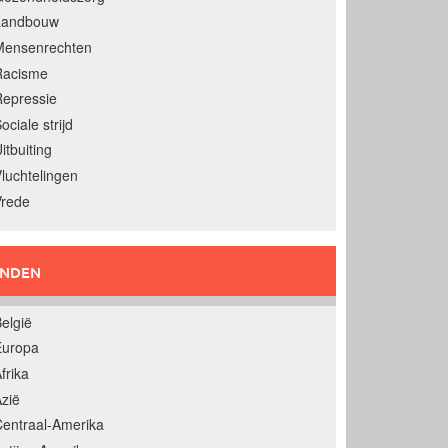
Landbouw
Mensenrechten
Racisme
epressie
ociale strijd
itbuiting
luchtelingen
Vrede
ANDEN
elgië
Europa
frika
zië
entraal-Amerika