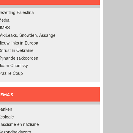
ezetting Palestina
Media
NMBS
ikiLeaks, Snowden, Assange
ieuw links in Europa
nrust in Oekraine
rijhandelsakkoorden
Noam Chomsky
razilië Coup
EMA’S
Banken
cologie
Fascisme en nazisme
Gezondheidszorg